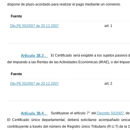
dispone de plazo acordado para realizar el pago mediante un convenio.
Fuente
Dto.PE 502/007 de 20.12.2007
art. 1
Artículo 38.3 ._
El Certificado será exigible a los sujetos pasivos
del Impuesto a las Rentas de las Actividades Económicas (IRAE), o del Impu
Fuente
Dto.PE 502/007 de 20.12.2007
art. 2
Artículo 38.4 ._
Sustituyese el artículo 7° del
Decreto 502/007
, de
El Certificado único departamental, deberá solicitarse acompañado única
contribuyente a través del número de Registro único Tributario (R.U.T) de la 