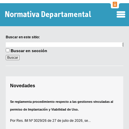
Normati
Departa
Buscar en este sitio:
Buscar
en
Buscar en sección
este
sitio:
Digesto Departamental
Novedades
TOBEFU
TOTID
Se reglamenta procedimiento respecto a las gestiones vinculadas al
Régimen Punitivo Departamental
permiso de Implantación y Viabilidad de Uso.
Buscar fuentes
Por
Res. IM Nº 3029/26
de 27 de julio de 2026, se...
Contacto