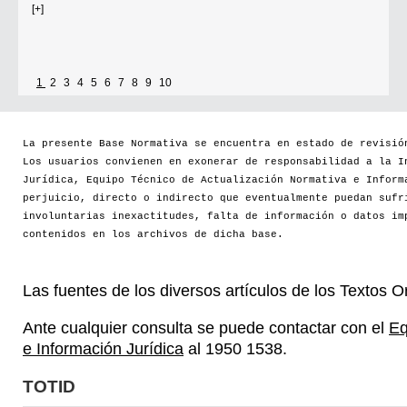
[+]
1
2
3
4
5
6
7
8
9
10
Se establece que estarán exonerados del pago de tasas y sellados los
establecimientos que soliciten el reconocimiento como Espacio Cultural
Independiente (ECI)
La presente Base Normativa se encuentra en estado de revisió
Los usuarios convienen en exonerar de responsabilidad a la I
Por...
Jurídica, Equipo Técnico de Actualización Normativa e Inform
perjuicio, directo o indirecto que eventualmente puedan sufr
[+]
involuntarias inexactitudes, falta de información o datos im
contenidos en los archivos de dicha base.
Las fuentes de los diversos artículos de los Textos 
Ante cualquier consulta se puede contactar con el
Eq
e Información Jurídica
al 1950 1538.
TOTID