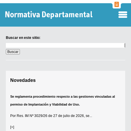
Normati
Departa
Buscar en este sitio:
Buscar
en
este
sitio:
Digesto Departamental
Novedades
TOBEFU
TOTID
Se reglamenta procedimiento respecto a las gestiones vinculadas al
Régimen Punitivo Departamental
permiso de Implantación y Viabilidad de Uso.
Buscar fuentes
Por
Res. IM Nº 3029/26
de 27 de julio de 2026, se...
Contacto
[+]