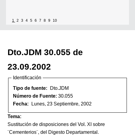
1
2
3
4
5
6
7
8
9
10
Dto.JDM 30.055 de
23.09.2002
Identificación
Tipo de fuente:
Dto.JDM
Número de Fuente:
30.055
Fecha:
Lunes, 23 Septiembre, 2002
Tema:
Sustitución de disposiciones del Vol. XI sobre
¨Cementerios¨, del Digesto Departamental.