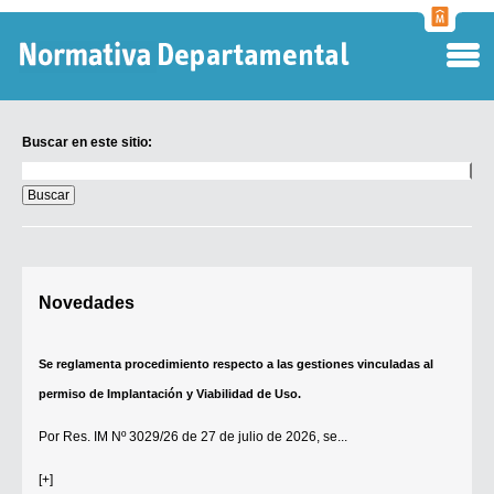
Normati
Departa
Buscar en este sitio:
Buscar
en
este
sitio:
Digesto Departamental
Novedades
TOBEFU
TOTID
Se reglamenta procedimiento respecto a las gestiones vinculadas al
Régimen Punitivo Departamental
permiso de Implantación y Viabilidad de Uso.
Buscar fuentes
Por
Res. IM Nº 3029/26
de 27 de julio de 2026, se...
Contacto
[+]