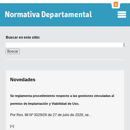
Normati
Departa
Buscar en este sitio:
Buscar
en
este
sitio:
Digesto Departamental
Novedades
TOBEFU
TOTID
Se reglamenta procedimiento respecto a las gestiones vinculadas al
Régimen Punitivo Departamental
permiso de Implantación y Viabilidad de Uso.
Buscar fuentes
Por
Res. IM Nº 3029/26
de 27 de julio de 2026, se...
Contacto
[+]