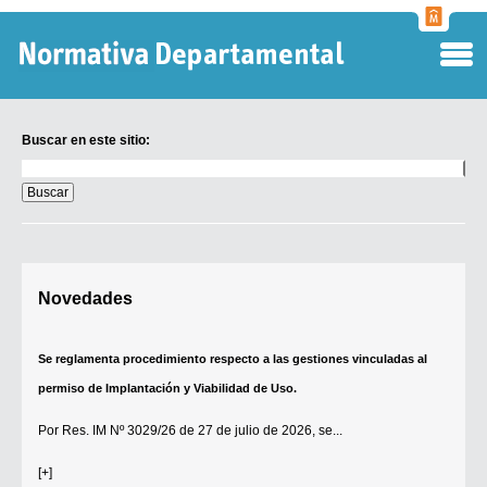
Normati
Departa
Buscar en este sitio:
Buscar
en
este
sitio:
Digesto Departamental
Novedades
TOBEFU
TOTID
Se reglamenta procedimiento respecto a las gestiones vinculadas al
Régimen Punitivo Departamental
permiso de Implantación y Viabilidad de Uso.
Buscar fuentes
Por
Res. IM Nº 3029/26
de 27 de julio de 2026, se...
Contacto
[+]