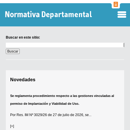
Normati
Departa
Buscar en este sitio:
Buscar
en
este
sitio:
Digesto Departamental
Novedades
TOBEFU
TOTID
Se reglamenta procedimiento respecto a las gestiones vinculadas al
Régimen Punitivo Departamental
permiso de Implantación y Viabilidad de Uso.
Buscar fuentes
Por
Res. IM Nº 3029/26
de 27 de julio de 2026, se...
Contacto
[+]