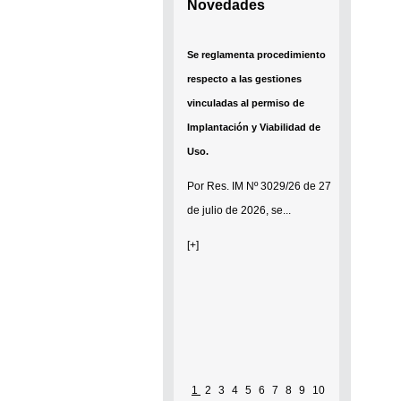
Novedades
Se reglamenta procedimiento
respecto a las gestiones
vinculadas al permiso de
Implantación y Viabilidad de
Uso.
Por
Res. IM Nº 3029/26
de 27
de julio de 2026, se...
[+]
Pág
1
2
3
4
5
6
7
8
9
10