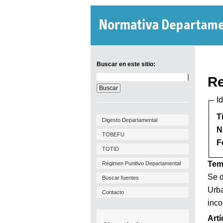
Buscar en este sitio:
Buscar
Re
en
este
I
sitio:
T
Digesto Departamental
N
TOBEFU
F
TOTID
Tem
Régimen Punitivo Departamental
Se d
Buscar fuentes
Urba
Contacto
inco
Artí