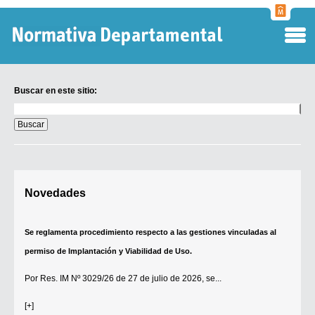
Normati
Departa
Buscar en este sitio:
Buscar
en
este
sitio:
Digesto Departamental
Novedades
TOBEFU
TOTID
Se reglamenta procedimiento respecto a las gestiones vinculadas al
Régimen Punitivo Departamental
permiso de Implantación y Viabilidad de Uso.
Buscar fuentes
Por
Res. IM Nº 3029/26
de 27 de julio de 2026, se...
Contacto
[+]