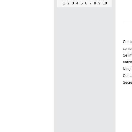
1
2
3
4
5
6
7
8
9
10
Comis
comen
Se in
entid
Ningu
Conta
Secre