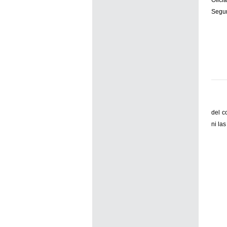
Ofici
Segu
del c
ni la