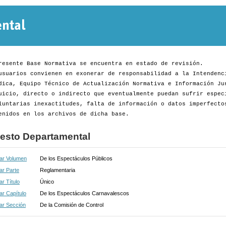
Normativa
Departamental
resente Base Normativa se encuentra en estado de revisión.
usuarios convienen en exonerar de responsabilidad a la Intendenc
dica, Equipo Técnico de Actualización Normativa e Información Ju
uicio, directo o indirecto que eventualmente puedan sufrir espec
luntarias inexactitudes, falta de información o datos imperfecto
enidos en los archivos de dicha base.
esto Departamental
ar Volumen
De los Espectáculos Públicos
ar Parte
Reglamentaria
r Título
Único
r Capítulo
De los Espectáculos Carnavalescos
ar Sección
De la Comisión de Control