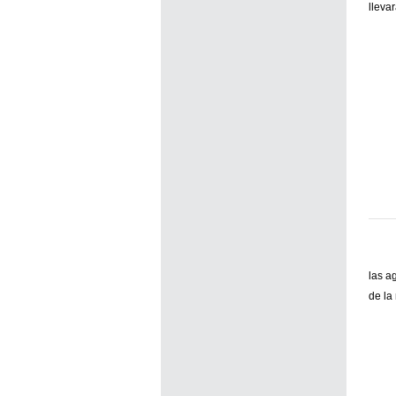
lleva
las a
de la