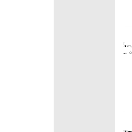
los r
consi