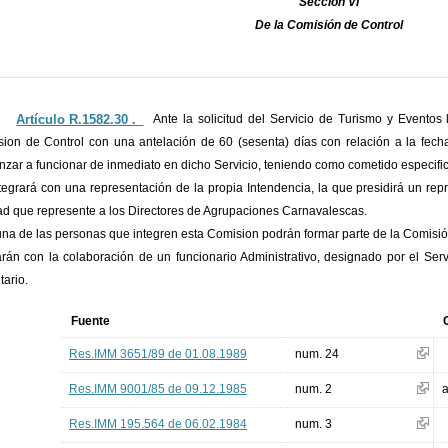
Sección VI
De la Comisión de Control
Artículo R.1582.30 ._
Ante la solicitud del Servicio de Turismo y Evento
ion de Control con una antelación de 60 (sesenta) días con relación a la fecha
zar a funcionar de inmediato en dicho Servicio, teniendo como cometido especifico 
tegrará con una representación de la propia Intendencia, la que presidirá un rep
ad que represente a los Directores de Agrupaciones Carnavalescas.
na de las personas que integren esta Comision podrán formar parte de la Comisión
rán con la colaboración de un funcionario Administrativo, designado por el Serv
tario.
Fuente
Res.IMM 3651/89 de 01.08.1989
num. 24
Res.IMM 9001/85 de 09.12.1985
num. 2
a
Res.IMM 195.564 de 06.02.1984
num. 3