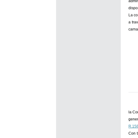
admin
dispo
La co
a tra
carna
la Co
gener
R.15
Con t