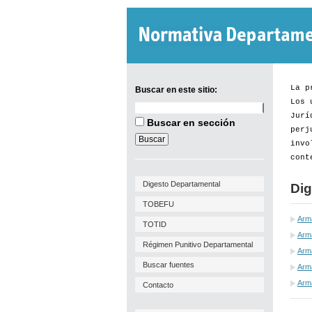
La p
Buscar en este sitio:
Los 
Buscar
Se reglamenta procedimiento
Jurí
en
Buscar en sección
respecto a las gestiones
este
perj
sitio:
invo
vinculadas al permiso de
cont
Implantación y Viabilidad de
Digesto Departamental
Uso.
Dig
TOBEFU
Por
Res. IM Nº 3029/26
de 27
Arm
TOTID
de julio de 2026, se...
Arm
Régimen Punitivo Departamental
Arma
[+]
Buscar fuentes
Arma
Arm
Contacto