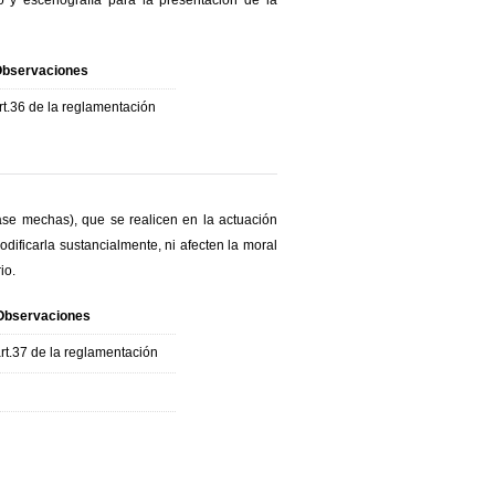
o y escenografía para la presentación de la
bservaciones
rt.36 de la reglamentación
se mechas), que se realicen en la actuación
odificarla sustancialmente, ni afecten la moral
io.
Observaciones
rt.37 de la reglamentación