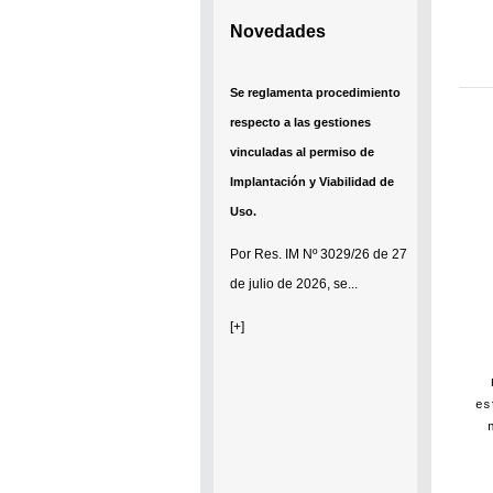
Novedades
Se establece que estarán
exonerados del pago de tasas y
sellados los establecimientos
que soliciten el reconocimiento
como Espacio Cultural
Independiente (ECI)
Por...
[+]
es