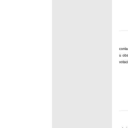
conta
u obs
votac