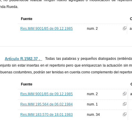
al, no pudiéndose realizar ningún nuevo agregado o modificación de repertori
nda Rueda.
Fuente
O
Res.IMM 9001/85 de 09.12.1985
num. 2
a
Artículo R.1582.37 ._
Todas las palabras y pequeños dialogados (entiénda
onjunto sin estar insertas en el repertorio pero que enriquezcan la actuación sin m
s buenas costumbres, podrán ser tenidas en cuenta como complemento del repertor
Fuente
Res.IMM 9001/85 de 09.12.1985
num. 2
a
Res.IMM 195.564 de 06.02.1984
num. 1
Res.IMM 183.570 de 18.01.1983
num. 34