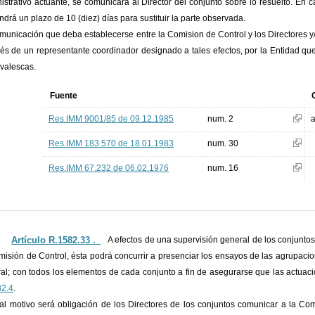
istrativo actuante, se comunicará al Director del conjunto sobre lo resuelto. En
ndrá un plazo de 10 (diez) días para sustituir la parte observada.
municación que deba establecerse entre la Comision de Control y los Directores y/o
vés de un representante coordinador designado a tales efectos, por la Entidad qu
valescas.
Fuente
Res.IMM 9001/85 de 09.12.1985
num. 2
a
Res.IMM 183.570 de 18.01.1983
num. 30
Res.IMM 67.232 de 06.02.1976
num. 16
Artículo R.1582.33 ._
A efectos de una supervisión general de los conjuntos 
misión de Control, ésta podrá concurrir a presenciar los ensayos de las agrupaci
al; con todos los elementos de cada conjunto a fin de asegurarse que las actuaci
82.4
.
al motivo será obligación de los Directores de los conjuntos comunicar a la Com