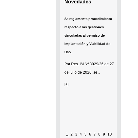
Novedades
Se reglamenta procedimiento
respecto a las gestiones
vinculadas al permiso de
Implantación y Viabilidad de
Uso.
Por
Res. IM Nº 3029/26
de 27
de julio de 2026, se...
[+]
1
2
3
4
5
6
7
8
9
10