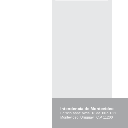
Pág
Intendencia de Montevideo
Edificio sede: Avda. 18 de Julio 1360
Montevideo, Uruguay | C.P. 11200