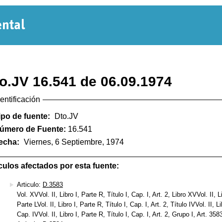
Normativa
Departamental
o.JV 16.541 de 06.09.1974
dentificación
ipo de fuente:
Dto.JV
úmero de Fuente:
16.541
echa:
Viernes, 6 Septiembre, 1974
culos afectados por esta fuente:
Articulo:
D.3583
Vol. XVVol. II, Libro I, Parte R, Título I, Cap. I, Art. 2, Libro XVVol. II, Li
Parte LVol. II, Libro I, Parte R, Título I, Cap. I, Art. 2, Título IVVol. II, Li
Cap. IVVol. II, Libro I, Parte R, Título I, Cap. I, Art. 2, Grupo I, Art. 358