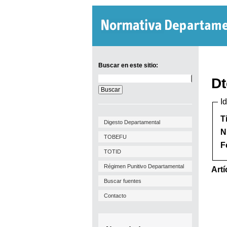
Buscar en este sitio:
Buscar
Dt
en
este
I
sitio:
T
Digesto Departamental
N
TOBEFU
F
TOTID
Régimen Punitivo Departamental
Artí
Buscar fuentes
Contacto