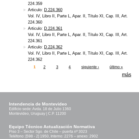
224.359
Articulo:
D.224.360
Vol. IV, Libro II, Parte L, Apar. II, Título XI, Cap. III, Art.
224.360
Articulo:
D.224.361
Vol. IV, Libro II, Parte L, Apar. II, Título XI, Cap. III, Art.
224.361
Articulo:
D.224.362
Vol. IV, Libro II, Parte L, Apar. II, Título XI, Cap. III, Art.
224.362
1
2
3
4
siguiente ›
último »
Páginas
más
Intendencia de Montevideo
Edificio sede: Avda. 18 de Julio 1360
Montevideo, Uruguay | C.P. 11200
Equipo Técnico Actualización Normativa
Piso 3 – Sector Sgo. de Chile – puerta nº 3023
Teléfono: [598 - 2] 1950, Interno: 2276 – anexo: 2902