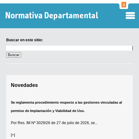
Normati
Departa
Buscar en este sitio:
Buscar
en
este
sitio:
Digesto Departamental
Novedades
TOBEFU
TOTID
Se reglamenta procedimiento respecto a las gestiones vinculadas al
Régimen Punitivo Departamental
permiso de Implantación y Viabilidad de Uso.
Buscar fuentes
Por
Res. IM Nº 3029/26
de 27 de julio de 2026, se...
Contacto
[+]