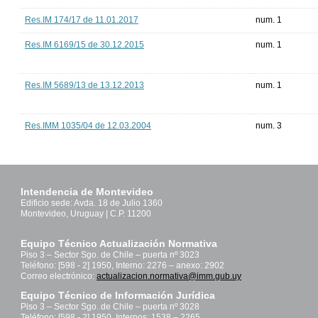
Res.IM 174/17 de 11.01.2017
num. 1
Res.IM 6169/15 de 30.12.2015
num. 1
Res.IM 5689/13 de 13.12.2013
num. 1
Res.IMM 1035/04 de 12.03.2004
num. 3
Intendencia de Montevideo
Edificio sede: Avda. 18 de Julio 1360
Montevideo, Uruguay | C.P. 11200
Equipo Técnico Actualización Normativa
Piso 3 – Sector Sgo. de Chile – puerta nº 3023
Teléfono: [598 - 2] 1950, Interno: 2276 – anexo: 2902
Correo electrónico:
actualizacion.normativa@imm.gub.uy
Equipo Técnico de Información Jurídica
Piso 3 – Sector Sgo. de Chile – puerta nº 3028
Teléfono: [598 - 2] 1950, Internos: 1538 – 2265