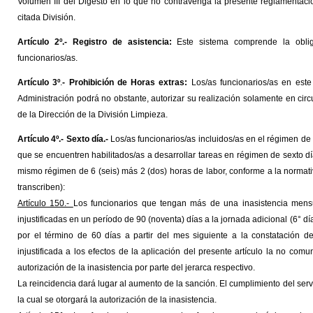
Volumen III del Digesto en lo que no contravenga la presente reglamentació
citada División.
Artículo 2º.- Registro de asistencia:
Este sistema comprende la oblig
funcionarios/as.
Artículo 3º
.
- Prohibición de Horas extras:
Los/as funcionarios/as en este
Administración podrá no obstante, autorizar su realización solamente en circu
de la Dirección de la División Limpieza.
Artículo 4º.- Sexto día.-
Los/as funcionarios/as incluidos/as en el régimen de 
que se encuentren habilitados/as a desarrollar tareas en régimen de sexto dí
mismo régimen de 6 (seis) más 2 (dos) horas de labor, conforme a la normativ
transcriben):
Artículo 150.-
Los funcionarios que tengan más de una inasistencia mensua
injustificadas en un período de 90 (noventa) días a la jornada adicional (6° 
por el término de 60 días a partir del mes siguiente a la constatación de
injustificada a los efectos de la aplicación del presente artículo la no com
autorización de la inasistencia por parte del jerarca respectivo.
La reincidencia dará lugar al aumento de la sanción. El cumplimiento del serv
la cual se otorgará la autorización de la inasistencia.