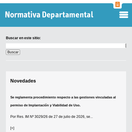
Normati
Departa
Buscar en este sitio:
Buscar
en
este
sitio:
Digesto Departamental
Novedades
Se reglamenta procedimiento respecto a las gestiones vinculadas al
TOBEFU
permiso de Implantación y Viabilidad de Uso.
TOTID
Régimen Punitivo Departamental
Por
Res. IM Nº 3029/26
de 27 de julio de 2026, se...
Buscar fuentes
[+]
Contacto