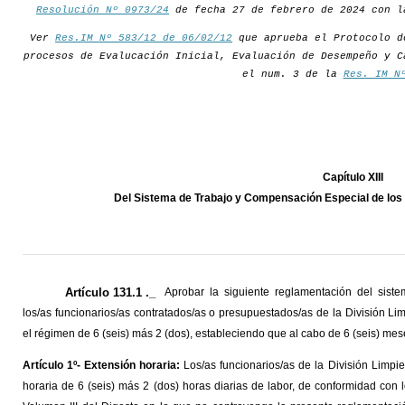
Resolución Nº 0973/24
de fecha 27 de febrero de 2024 con l
Ver
Res.IM Nº 583/12 de 06/02/12
que aprueba el Protocolo d
procesos de Evalucación Inicial, Evaluación de Desempeño y C
el num. 3 de la
Res. IM N
Capítulo XIII
Del Sistema de Trabajo y Compensación Especial de los f
Artículo 131.1 ._
Aprobar la siguiente reglamentación del sist
los/as funcionarios/as contratados/as o presupuestados/as de la División Li
el régimen de 6 (seis) más 2 (dos), estableciendo que al cabo de 6 (seis) mes
Artículo 1º- Extensión horaria:
Los/as funcionarios/as de la División Limpi
horaria de 6 (seis) más 2 (dos) horas diarias de labor, de conformidad con l