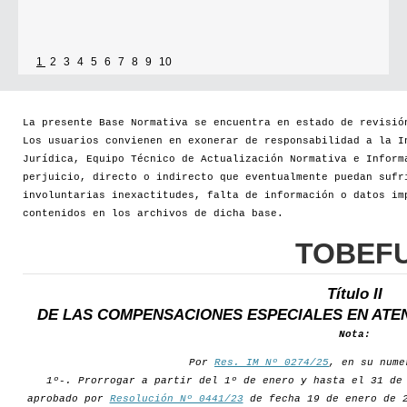
Se establece que estarán exonerados del pago de tasas y sellados los
establecimientos que soliciten el reconocimiento como Espacio Cultural
1
2
3
4
5
6
7
8
9
10
Independiente (ECI)
Por...
La presente Base Normativa se encuentra en estado de revisió
Los usuarios convienen en exonerar de responsabilidad a la I
[+]
Jurídica, Equipo Técnico de Actualización Normativa e Inform
perjuicio, directo o indirecto que eventualmente puedan sufr
involuntarias inexactitudes, falta de información o datos im
contenidos en los archivos de dicha base.
TOBEF
Título II
DE LAS COMPENSACIONES ESPECIALES EN ATE
Nota:
Por
Res. IM Nº 0274/25
, en su nume
1º-. Prorrogar a partir del 1º de enero y hasta el 31 de
aprobado por
Resolución Nº 0441/23
de fecha 19 de enero de 2