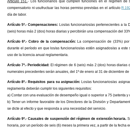
Artículo 151.
- Los funcionarios que cumplen funciones en el régimen de 
compensatorio ni usufructuar las horas permiso previstas en el artículo
R.19
día de labor.
Artículo 5º.- Compensaciones:
Los/as funcionarios/as pertenecientes a la
(seis) horas más 2 (dos) horas diarias y percibirán una compensación del 33% (
Artículo 6º.- Cobro de la compensación:
La compensación de (33%) por e
durante el período en que los/as funcionarios/as estén asignados/as a este
uso de la licencia anual reglamentaria.
Artículo 7º.- Periodicidad:
El régimen de 6 (seis) más 2 (dos) horas diarias 
numerales precedentes serán anuales, del 1º de enero al 31 de diciembre de
Artículo 8º.- Requisitos para su asignación:
Los/as funcionarios/as asigna
reglamenta deberán cumplir los siguientes requisitos:
a) Contar con una evaluación de desempeño igual o superior a 75 (setenta y 
b) Tener un informe favorable de los Directores de la División y Departamen
se dicte al efecto y que responda a una necesidad del servicio.
Artículo 9º.- Causales de suspensión del régimen de extensión horaria.
S
horaria, por un período de seis (6) meses la primera vez, a partir de la fecha 