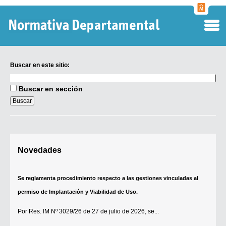
Normati
Departa
Buscar en este sitio:
Buscar
en
Buscar en sección
este
sitio:
Digesto Departamental
Novedades
TOBEFU
Se reglamenta procedimiento respecto a las gestiones vinculadas al
TOTID
permiso de Implantación y Viabilidad de Uso.
Régimen Punitivo Departamental
Por
Res. IM Nº 3029/26
de 27 de julio de 2026, se...
Buscar fuentes
[+]
Contacto