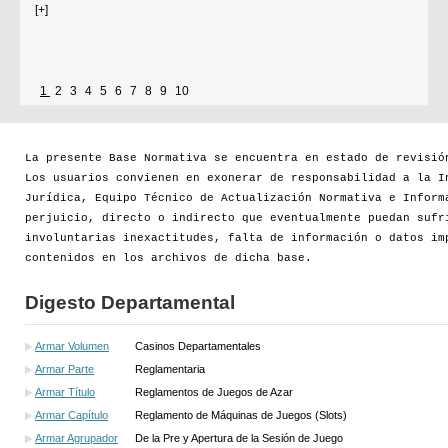
Se establece que estarán exonerados del pago de tasas y sellados los
establecimientos que soliciten el reconocimiento como Espacio Cultural
1
2
3
4
5
6
7
8
9
10
Independiente (ECI)
Por...
La presente Base Normativa se encuentra en estado de revisió
Los usuarios convienen en exonerar de responsabilidad a la I
[+]
Jurídica, Equipo Técnico de Actualización Normativa e Inform
perjuicio, directo o indirecto que eventualmente puedan sufr
involuntarias inexactitudes, falta de información o datos im
contenidos en los archivos de dicha base.
Digesto Departamental
Armar Volumen
Casinos Departamentales
Armar Parte
Reglamentaria
Armar Título
Reglamentos de Juegos de Azar
Armar Capítulo
Reglamento de Máquinas de Juegos (Slots)
Armar Agrupador
De la Pre y Apertura de la Sesión de Juego