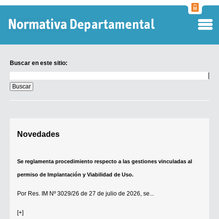
Normati
Departa
Buscar en este sitio:
Buscar
en
este
sitio:
Digesto Departamental
Novedades
TOBEFU
TOTID
Se reglamenta procedimiento respecto a las gestiones vinculadas al
Régimen Punitivo Departamental
permiso de Implantación y Viabilidad de Uso.
Buscar fuentes
Por
Res. IM Nº 3029/26
de 27 de julio de 2026, se...
Contacto
[+]