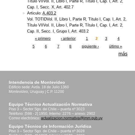
Título VIIVol. II, Libro I, Parte R, Título I, Cap. I, Art. 2,
Cap. I, Secc. X, Art. 402.7
Articulo:
A.403.2
Vol. TOTIDVol. II, Libro I, Parte R, Título I, Cap. I, Art. 2,
Título VIIVol. II, Libro I, Parte R, Título I, Cap. I, Art. 2,
Cap. II, Secc. I, Grupo I, Art. 403.2
« primero
‹ anterior
1
2
3
4
Páginas
5
6
7
8
siguiente ›
último »
más
Intendencia de Montevideo
Edificio sede: Avda. 18 de Julio 1360
Montevideo, Uruguay | C.P. 11200
Equipo Técnico Actualización Normativa
Piso 3 – Sector Sgo. de Chile – puerta nº 3023
Teléfono: [598 - 2] 1950, Interno: 2276 – anexo: 2902
Correo electrónico:
actualizacion.normativa@imm.gub.uy
Equipo Técnico de Información Jurídica
Piso 3 – Sector Sgo. de Chile – puerta nº 3028