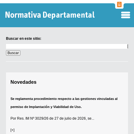
Normati
Departa
Buscar en este sitio:
Buscar
en
este
sitio:
Digesto Departamental
Novedades
TOBEFU
TOTID
Se reglamenta procedimiento respecto a las gestiones vinculadas al
Régimen Punitivo Departamental
permiso de Implantación y Viabilidad de Uso.
Buscar fuentes
Por
Res. IM Nº 3029/26
de 27 de julio de 2026, se...
Contacto
[+]