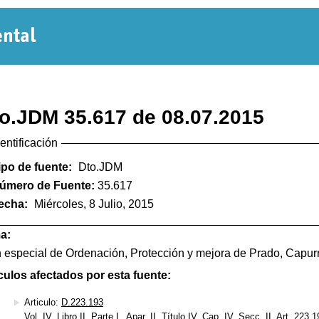
Normativa
Departamental
o.JDM 35.617 de 08.07.2015
dentificación
ipo de fuente:
Dto.JDM
úmero de Fuente:
35.617
echa:
Miércoles, 8 Julio, 2015
a:
 especial de Ordenación, Protección y mejora de Prado, Capur
culos afectados por esta fuente:
Articulo:
D.223.193
Vol. IV, Libro II, Parte L, Apar. II, Título IV, Cap. IV, Secc. II, Art. 223.