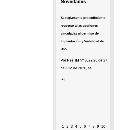
Novedades
Se reglamenta procedimiento
respecto a las gestiones
vinculadas al permiso de
Implantación y Viabilidad de
Uso.
Por
Res. IM Nº 3029/26
de 27
de julio de 2026, se...
[+]
Pág
1
2
3
4
5
6
7
8
9
10