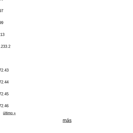
197
199
213
3.233.2
272.43
272.44
272.45
272.46
último »
más