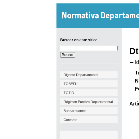
Buscar en este sitio:
Buscar
Dt
en
este
I
sitio:
T
Digesto Departamental
N
TOBEFU
F
TOTID
Régimen Punitivo Departamental
Artí
Buscar fuentes
Contacto