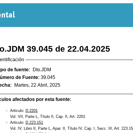
Normativa
Departamental
o.JDM 39.045 de 22.04.2025
dentificación
ipo de fuente:
Dto.JDM
úmero de Fuente:
39.045
echa:
Martes, 22 Abril, 2025
culos afectados por esta fuente:
Articulo:
D.2201
Vol. VII, Parte L, Título II, Cap. II, Art. 2201
Articulo:
D.223.151
Vol. IV, Libro II, Parte L, Apar. II, Título IV, Cap. I, Secc. III, Art. 223.1