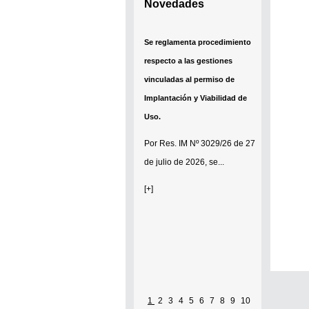
Novedades
Se reglamenta procedimiento
respecto a las gestiones
vinculadas al permiso de
Implantación y Viabilidad de
Uso.
Por
Res. IM Nº 3029/26
de 27
de julio de 2026, se...
[+]
1
2
3
4
5
6
7
8
9
10