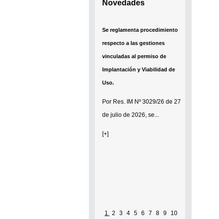
Novedades
Se reglamenta procedimiento
respecto a las gestiones
vinculadas al permiso de
Implantación y Viabilidad de
Uso.
Por
Res. IM Nº 3029/26
de 27
de julio de 2026, se...
[+]
1
2
3
4
5
6
7
8
9
10