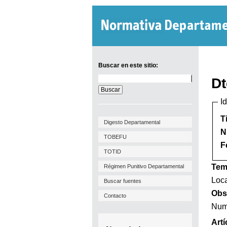
Buscar en este sitio:
Buscar
Dt
en
este
I
sitio:
T
Digesto Departamental
N
TOBEFU
F
TOTID
Tem
Régimen Punitivo Departamental
Loca
Buscar fuentes
Obs
Contacto
Num
Artí