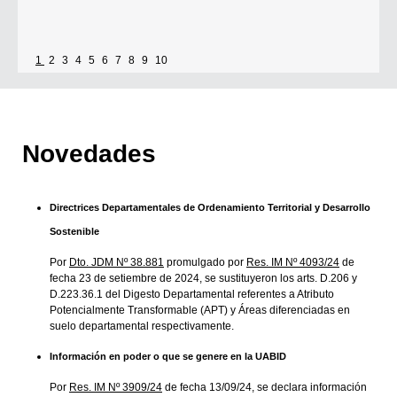
1
2
3
4
5
6
7
8
9
10
Novedades
Directrices Departamentales de Ordenamiento Territorial y Desarrollo
Sostenible
Por
Dto. JDM Nº 38.881
promulgado por
Res. IM Nº 4093/24
de
fecha 23 de setiembre de 2024, se sustituyeron los arts. D.206 y
D.223.36.1 del Digesto Departamental referentes a Atributo
Potencialmente Transformable (APT) y Áreas diferenciadas en
suelo departamental respectivamente.
Información en poder o que se genere en la UABID
Por
Res. IM Nº 3909/24
de fecha 13/09/24, se declara información