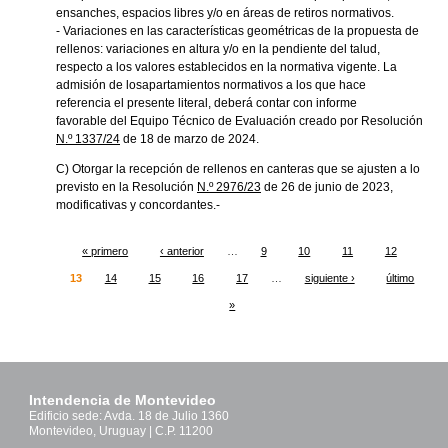
ensanches, espacios libres y/o en áreas de retiros normativos.
- Variaciones en las características geométricas de la propuesta de
rellenos: variaciones en altura y/o en la pendiente del talud,
respecto a los valores establecidos en la normativa vigente. La
admisión de losapartamientos normativos a los que hace
referencia el presente literal, deberá contar con informe
favorable del Equipo Técnico de Evaluación creado por Resolución
N.º 1337/24
de 18 de marzo de 2024.
C) Otorgar la recepción de rellenos en canteras que se ajusten a lo
previsto en la Resolución
N.º 2976/23
de 26 de junio de 2023,
modificativas y concordantes.-
« primero
‹ anterior
…
9
10
11
12
Páginas
13
14
15
16
17
…
siguiente ›
último
»
Intendencia de Montevideo
Edificio sede: Avda. 18 de Julio 1360
Montevideo, Uruguay | C.P. 11200