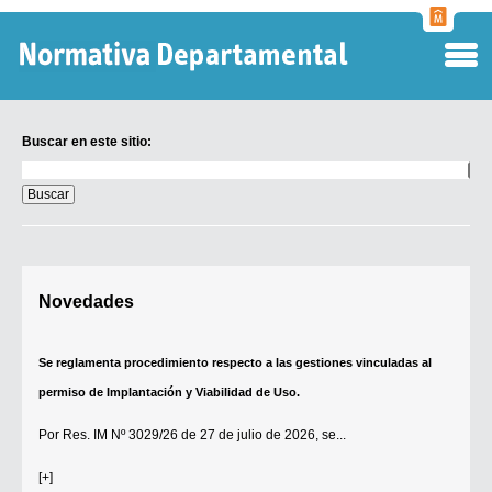
Normati
Departa
Buscar en este sitio:
Buscar
en
este
sitio:
Digesto Departamental
Novedades
TOBEFU
TOTID
Se reglamenta procedimiento respecto a las gestiones vinculadas al
Régimen Punitivo Departamental
permiso de Implantación y Viabilidad de Uso.
Buscar fuentes
Por
Res. IM Nº 3029/26
de 27 de julio de 2026, se...
Contacto
[+]