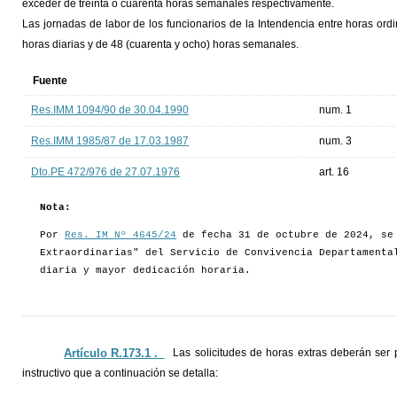
exceder de treinta o cuarenta horas semanales respectivamente.
Las jornadas de labor de los funcionarios de la Intendencia entre horas ord
horas diarias y de 48 (cuarenta y ocho) horas semanales.
Fuente
Res.IMM 1094/90 de 30.04.1990
num. 1
Res.IMM 1985/87 de 17.03.1987
num. 3
Dto.PE 472/976 de 27.07.1976
art. 16
Nota:
Por
Res. IM Nº 4645/24
de fecha 31 de octubre de 2024, se 
Extraordinarias" del Servicio de Convivencia Departamenta
diaria y mayor dedicación horaria.
Artículo R.173.1 ._
Las solicitudes de horas extras deberán ser
instructivo que a continuación se detalla: