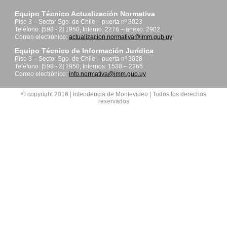
Equipo Técnico Actualización Normativa
Piso 3 – Sector Sgo. de Chile – puerta nº 3023
Teléfono: [598 - 2] 1950, Interno: 2276 – anexo: 2902
Correo electrónico:
actualizacion.normativa@imm.gub.uy
Equipo Técnico de Información Jurídica
Piso 3 – Sector Sgo. de Chile – puerta nº 3028
Teléfono: [598 - 2] 1950, Internos: 1538 – 2265
Correo electrónico:
info.normativa@imm.gub.uy
© copyright 2016 | Intendencia de Montevideo | Todos los derechos
reservados