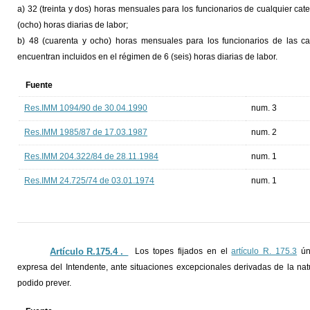
a) 32 (treinta y dos) horas mensuales para los funcionarios de cualquier c
(ocho) horas diarias de labor;
b) 48 (cuarenta y ocho) horas mensuales para los funcionarios de las cate
encuentran incluidos en el régimen de 6 (seis) horas diarias de labor.
Fuente
Res.IMM 1094/90 de 30.04.1990
num. 3
Res.IMM 1985/87 de 17.03.1987
num. 2
Res.IMM 204.322/84 de 28.11.1984
num. 1
Res.IMM 24.725/74 de 03.01.1974
num. 1
Artículo R.175.4 ._
Los topes fijados en el
artículo R. 175.3
úni
expresa del Intendente, ante situaciones excepcionales derivadas de la na
podido prever.