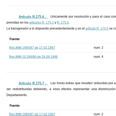
Artículo R.175.6 ._
Unicamente por resolución y para el caso con
previstas en los
artículos R. 175.2
y
R. 175.5
.
La transgresión a lo dispuesto precedentemente y en el
artículo R. 175.5
se co
Fuente
Res.IMM 1985/87 de 17.03.1987
num. 2
Res.IMM 10.266/86 de 26.09.1986
num. 4
Artículo R.175.7 ._
Las horas extras que resulten reducidas por a
ser redistribuidas debiendo, a esos efectos representar una disminució
Departamento.
Fuente
Res.IMM 1985/87 de 17.03.1987
num. 2