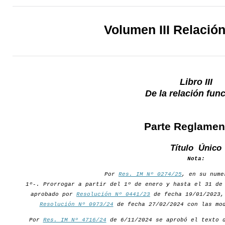
Volumen III Relació
Libro III
De la relación fun
Parte Reglamen
Título Único
Nota:
Por
Res. IM Nº 0274/25
, en su nume
1º-. Prorrogar a partir del 1º de enero y hasta el 31 de
aprobado por
Resolución Nº 0441/23
de fecha 19/01/2023,
Resolución Nº 0973/24
de fecha 27/02/2024 con las mod
Por
Res. IM Nº 4716/24
de 6/11/2024 se aprobó el texto d