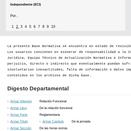
[+]
1
2
3
4
5
6
7
8
9
10
La presente Base Normativa se encuentra en estado de revisió
Los usuarios convienen en exonerar de responsabilidad a la I
Jurídica, Equipo Técnico de Actualización Normativa e Inform
perjuicio, directo o indirecto que eventualmente puedan sufr
involuntarias inexactitudes, falta de información o datos im
contenidos en los archivos de dicha base.
Digesto Departamental
Armar Volumen
Relación Funcional
Armar Libro
De la relación funcional
Armar Parte
Reglamentaria
Armar Título
Armar Capítulo
De la jornada
Armar Sección
De las horas extras