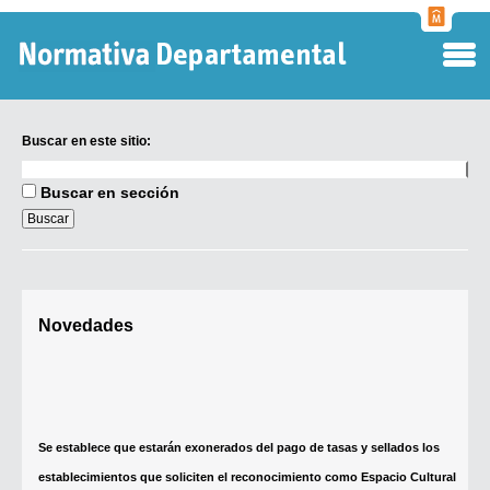
Normati
Departa
Buscar en este sitio:
Buscar
en
Buscar en sección
este
sitio:
Digesto Departamental
Novedades
TOBEFU
TOTID
Se establece que estarán exonerados del pago de tasas y sellados los
Régimen Punitivo Departamental
establecimientos que soliciten el reconocimiento como Espacio Cultural
Buscar fuentes
Independiente (ECI)
Contacto
Por...