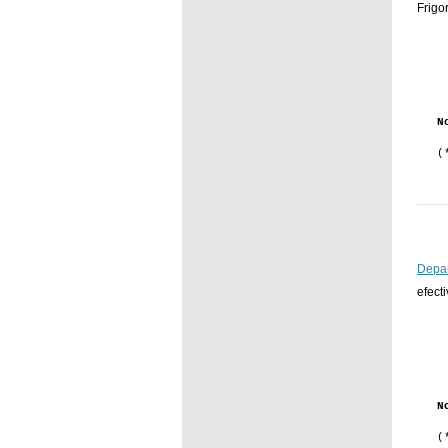
Frigo
N
(
Depa
efect
N
(