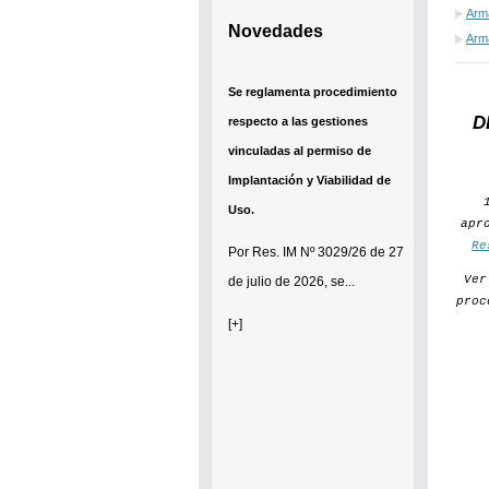
Arma
Novedades
Arma
Se establece que estarán
D
exonerados del pago de tasas y
sellados los establecimientos
que soliciten el reconocimiento
como Espacio Cultural
apr
Independiente (ECI)
Re
Ve
Por...
proc
[+]