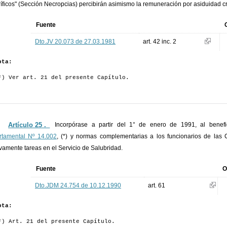
ríficos" (Sección Necropcias) percibirán asimismo la remuneración por asiduidad cre
Fuente
Dto.JV 20.073 de 27.03.1981
art. 42 inc. 2
ota:
*) Ver art. 21 del presente Capítulo.
Artículo 25 ._
Incorpórase a partir del 1° de enero de 1991, al benef
rtamental Nº 14.002
, (*) y normas complementarias a los funcionarios de las 
ivamente tareas en el Servicio de Salubridad.
Fuente
O
Dto.JDM 24.754 de 10.12.1990
art. 61
ota:
*) Art. 21 del presente Capítulo.