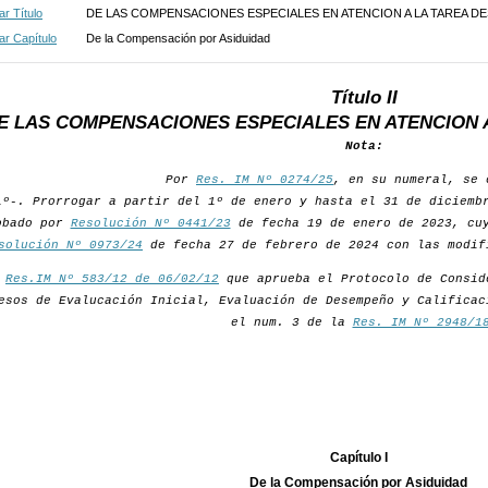
r Título
DE LAS COMPENSACIONES ESPECIALES EN ATENCION A LA TAREA 
r Capítulo
De la Compensación por Asiduidad
Título II
E LAS COMPENSACIONES ESPECIALES EN ATENCION 
Nota:
Por
Res. IM Nº 0274/25
, en su numeral, se 
1º-. Prorrogar a partir del 1º de enero y hasta el 31 de diciemb
obado por
Resolución Nº 0441/23
de fecha 19 de enero de 2023, cuy
solución Nº 0973/24
de fecha 27 de febrero de 2024 con las modif
r
Res.IM Nº 583/12 de 06/02/12
que aprueba el Protocolo de Consid
esos de Evalucación Inicial, Evaluación de Desempeño y Calificac
el num. 3 de la
Res. IM Nº 2948/1
Capítulo I
De la Compensación por Asiduidad