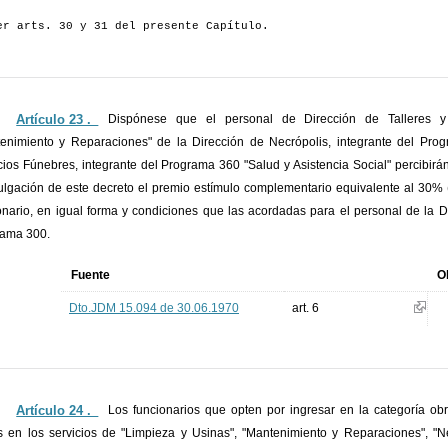
er arts. 30 y 31 del presente Capítulo.
Artículo 23 ._
Dispónese que el personal de Dirección de Talleres y
enimiento y Reparaciones" de la Dirección de Necrópolis, integrante del Prog
cios Fúnebres, integrante del Programa 360 "Salud y Asistencia Social" percibirán 
lgación de este decreto el premio estímulo complementario equivalente al 30% (
onario, en igual forma y condiciones que las acordadas para el personal de la D
rama 300.
Fuente
O
Dto.JDM 15.094 de 30.06.1970
art. 6
Artículo 24 ._
Los funcionarios que opten por ingresar en la categoría obr
s en los servicios de "Limpieza y Usinas", "Mantenimiento y Reparaciones", "Ne