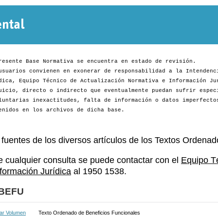
Normativa
Departamental
resente Base Normativa se encuentra en estado de revisión.
usuarios convienen en exonerar de responsabilidad a la Intendenc
dica, Equipo Técnico de Actualización Normativa e Información Ju
uicio, directo o indirecto que eventualmente puedan sufrir espec
luntarias inexactitudes, falta de información o datos imperfecto
enidos en los archivos de dicha base.
 fuentes de los diversos artículos de los Textos Ordenad
e cualquier consulta se puede contactar con el
Equipo T
nformación Jurídica
al 1950 1538.
BEFU
ar Volumen
Texto Ordenado de Beneficios Funcionales