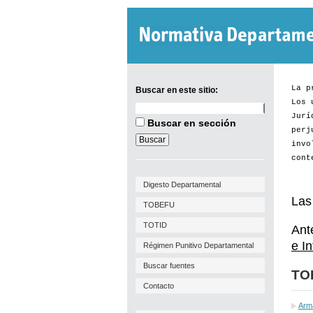
La p
Buscar en este sitio:
Los 
Buscar
Se reglamenta procedimiento
Jurí
en
Buscar en sección
respecto a las gestiones
este
perj
sitio:
invo
vinculadas al permiso de
cont
Implantación y Viabilidad de
Digesto Departamental
Uso.
Las
TOBEFU
Por
Res. IM Nº 3029/26
de 27
TOTID
Ant
de julio de 2026, se...
e I
Régimen Punitivo Departamental
[+]
Buscar fuentes
TO
Contacto
Arm