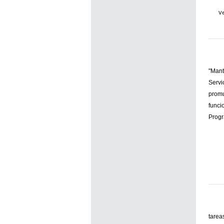
V
"Mant
Servi
promu
funci
Prog
tarea