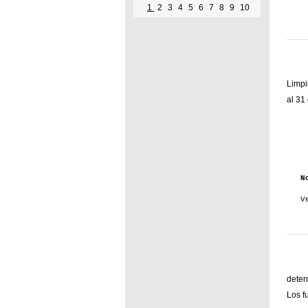
1
2
3
4
5
6
7
8
9
10
Limpi
al 31
N
V
deter
Los f