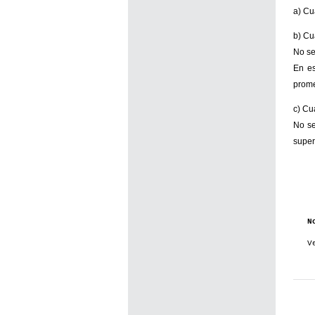
a) Cu
b) Cu
No se
En es
prome
c) Cu
No se
super
N
V