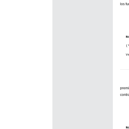
los f
N
(
V
premi
contr
N