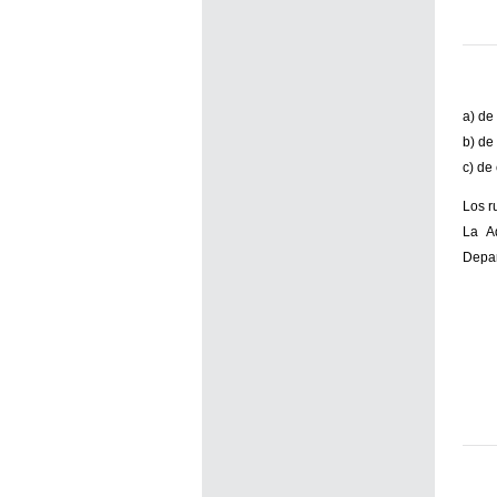
a) de
b) de
c) de
Los r
La Ad
Depar