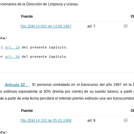
uncionarios de la Dirección de Limpieza y Usinas.
Fuente
O
Dto.JDM 14.002 de 14.08.1967
art. 7
ota:
*)
Art. 19
del presente Capítulo.
er
art. 30
del presente Capítulo.
Artículo 22 ._
El personal contratado en el transcurso del año 1967 en la 
o estímulo equivalente al 30% (treinta por ciento) de su sueldo básico, a parti
ate a partir de esta fecha percibirá el referido premio estímulo una vez transcurrid
Fuente
O
Dto.JDM 14.152 de 05.01.1968
art. 9
ota: