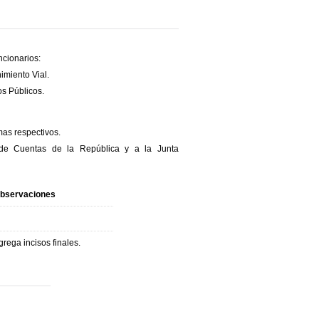
ncionarios:
imiento Vial.
os Públicos.
mas respectivos.
l de Cuentas de la República y a la Junta
bservaciones
grega incisos finales.