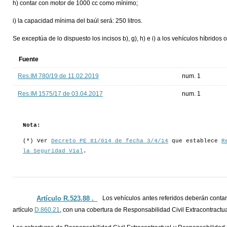
h) contar con motor de 1000 cc como mínimo;
i) la capacidad mínima del baúl será: 250 litros.
Se exceptúa de lo dispuesto los incisos b), g), h) e i) a los vehículos híbridos o
Fuente
Res.IM 780/19 de 11.02.2019
num. 1
Res.IM 1575/17 de 03.04.2017
num. 1
Nota:
(*) Ver
Decreto PE 81/014 de fecha 3/4/14
que establece
R
la Seguridad Vial
.
Artículo R.523.88 ._
Los vehículos antes referidos deberán contar
artículo
D.860.21
, con una cobertura de Responsabilidad Civil Extracontractu