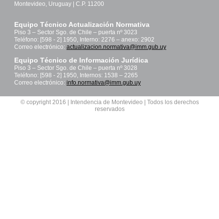
Montevideo, Uruguay | C.P. 11200
Equipo Técnico Actualización Normativa
Piso 3 – Sector Sgo. de Chile – puerta nº 3023
Teléfono: [598 - 2] 1950, Interno: 2276 – anexo: 2902
Correo electrónico:
actualizacion.normativa@imm.gub.uy
Equipo Técnico de Información Jurídica
Piso 3 – Sector Sgo. de Chile – puerta nº 3028
Teléfono: [598 - 2] 1950, Internos: 1538 – 2265
Correo electrónico:
info.normativa@imm.gub.uy
© copyright 2016 | Intendencia de Montevideo | Todos los derechos
reservados