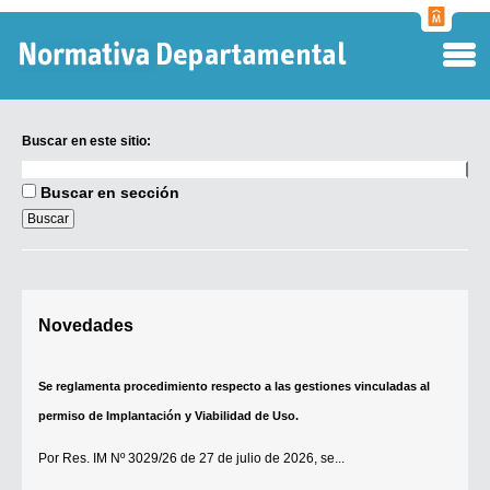
Normati
Departa
Buscar en este sitio:
Buscar
en
Buscar en sección
este
sitio:
Digesto Departamental
Novedades
TOBEFU
TOTID
Se reglamenta procedimiento respecto a las gestiones vinculadas al
Régimen Punitivo Departamental
permiso de Implantación y Viabilidad de Uso.
Buscar fuentes
Por
Res. IM Nº 3029/26
de 27 de julio de 2026, se...
Contacto