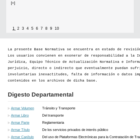
[+]
1
2
3
4
5
6
7
8
9
10
Se establece que estarán exonerados del pago de tasas y sellados los
establecimientos que soliciten el reconocimiento como Espacio Cultural
Independiente (ECI)
La presente Base Normativa se encuentra en estado de revisió
Los usuarios convienen en exonerar de responsabilidad a la I
Por...
Jurídica, Equipo Técnico de Actualización Normativa e Inform
perjuicio, directo o indirecto que eventualmente puedan sufr
[+]
involuntarias inexactitudes, falta de información o datos im
contenidos en los archivos de dicha base.
Digesto Departamental
Armar Volumen
Tránsito y Transporte
Armar Libro
Del transporte
Armar Parte
Reglamentaria
Armar Título
De los servicios privados de interés público
Armar Capítulo
Del uso de Plataformas Electrónicas para la Contratación de Tr