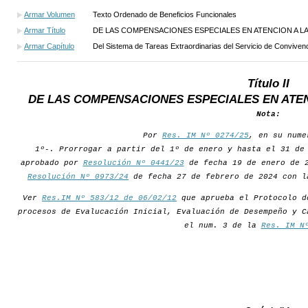
Armar Volumen
Texto Ordenado de Beneficios Funcionales
Armar Título
DE LAS COMPENSACIONES ESPECIALES EN ATENCION A L
Armar Capítulo
Del Sistema de Tareas Extraordinarias del Servicio de Conviven
Título II
DE LAS COMPENSACIONES ESPECIALES EN ATE
Nota:
Por
Res. IM Nº 0274/25
, en su nume
1º-. Prorrogar a partir del 1º de enero y hasta el 31 de
aprobado por
Resolución Nº 0441/23
de fecha 19 de enero de 2
Resolución Nº 0973/24
de fecha 27 de febrero de 2024 con l
Ver
Res.IM Nº 583/12 de 06/02/12
que aprueba el Protocolo d
procesos de Evalucación Inicial, Evaluación de Desempeño y C
el num. 3 de la
Res. IM N