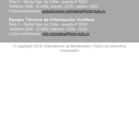
Piso 3 – Sector Sgo. de Chile – puerta nº 3023
Teléfono: [598 - 2] 1950, Interno: 2276 – anexo: 2902
Correo electrónico:
actualizacion.normativa@imm.gub.uy
Equipo Técnico de Información Jurídica
Piso 3 – Sector Sgo. de Chile – puerta nº 3028
Teléfono: [598 - 2] 1950, Internos: 1538 – 2265
Correo electrónico:
info.normativa@imm.gub.uy
© copyright 2016 | Intendencia de Montevideo | Todos los derechos
reservados