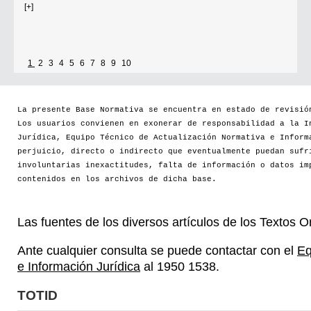
Se establece que estarán exonerados del pago de tasas y sellados los
establecimientos que soliciten el reconocimiento como Espacio Cultural
Independiente (ECI)
1
2
3
4
5
6
7
8
9
10
Por...
La presente Base Normativa se encuentra en estado de revisió
[+]
Los usuarios convienen en exonerar de responsabilidad a la I
Jurídica, Equipo Técnico de Actualización Normativa e Inform
perjuicio, directo o indirecto que eventualmente puedan sufr
involuntarias inexactitudes, falta de información o datos im
contenidos en los archivos de dicha base.
Las fuentes de los diversos artículos de los Textos 
Ante cualquier consulta se puede contactar con el
Eq
e Información Jurídica
al 1950 1538.
TOTID