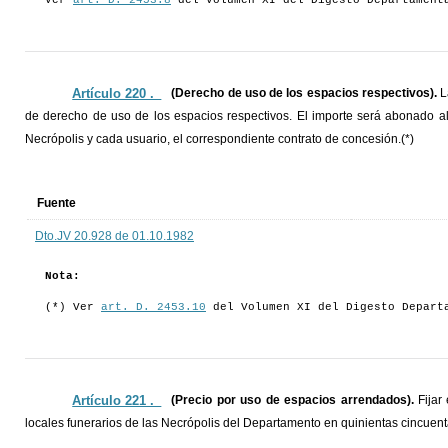
Ver
art. D. 2453.8
del Volumen XI del Digesto Departament
Artículo 220 ._
(Derecho de uso de los espacios respectivos).
L
de derecho de uso de los espacios respectivos. El importe será abonado al 
Necrópolis y cada usuario, el correspondiente contrato de concesión.(*)
Fuente
Dto.JV 20.928 de 01.10.1982
Nota:
(*) Ver
art. D. 2453.10
del Volumen XI del Digesto Depart
Artículo 221 ._
(Precio por uso de espacios arrendados).
Fijar 
locales funerarios de las Necrópolis del Departamento en quinientas cincue