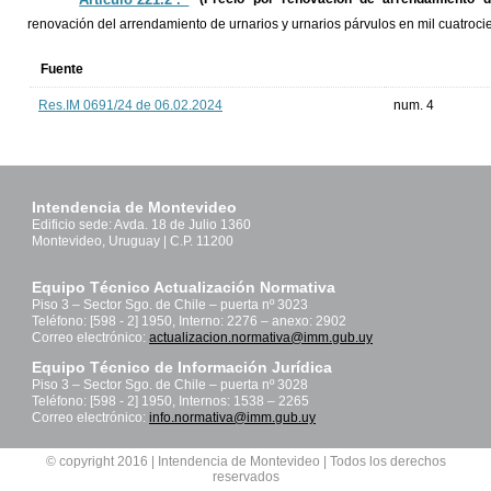
renovación del arrendamiento de urnarios y urnarios párvulos en mil cuatroc
Fuente
Res.IM 0691/24 de 06.02.2024
num. 4
Intendencia de Montevideo
Edificio sede: Avda. 18 de Julio 1360
Montevideo, Uruguay | C.P. 11200
Equipo Técnico Actualización Normativa
Piso 3 – Sector Sgo. de Chile – puerta nº 3023
Teléfono: [598 - 2] 1950, Interno: 2276 – anexo: 2902
Correo electrónico:
actualizacion.normativa@imm.gub.uy
Equipo Técnico de Información Jurídica
Piso 3 – Sector Sgo. de Chile – puerta nº 3028
Teléfono: [598 - 2] 1950, Internos: 1538 – 2265
Correo electrónico:
info.normativa@imm.gub.uy
© copyright 2016 | Intendencia de Montevideo | Todos los derechos
reservados