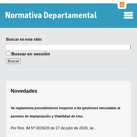
Normati
Departa
Buscar en este sitio:
Buscar
en
Buscar en sección
este
sitio:
Digesto Departamental
Se reglamenta procedimiento respecto a las gestiones vinculadas al
Novedades
TOBEFU
permiso de Implantación y Viabilidad de Uso.
TOTID
Por
Res. IM Nº 3029/26
de 27 de julio de 2026, se...
Régimen Punitivo Departamental
[+]
Buscar fuentes
Contacto