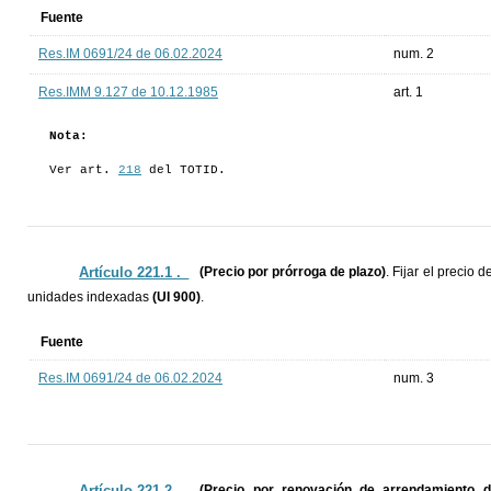
Fuente
Res.IM 0691/24 de 06.02.2024
num. 2
Res.IMM 9.127 de 10.12.1985
art. 1
Nota:
Ver art.
218
del TOTID.
Artículo 221.1 ._
(Precio por prórroga de plazo)
. Fijar el precio
unidades indexadas
(UI 900)
.
Fuente
Res.IM 0691/24 de 06.02.2024
num. 3
Artículo 221.2 ._
(Precio por renovación de arrendamiento de