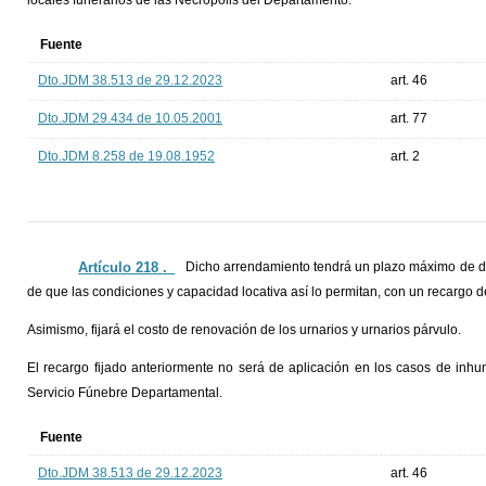
locales funerarios de las Necrópolis del Departamento.
Fuente
Dto.JDM 38.513 de 29.12.2023
art. 46
Dto.JDM 29.434 de 10.05.2001
art. 77
Dto.JDM 8.258 de 19.08.1952
art. 2
Artículo 218 ._
Dicho arrendamiento tendrá un plazo máximo de d
de que las condiciones y capacidad locativa así lo permitan, con un recargo 
Asimismo, fijará el costo de renovación de los urnarios y urnarios párvulo.
El recargo fijado anteriormente no será de aplicación en los casos de inh
Servicio Fúnebre Departamental.
Fuente
Dto.JDM 38.513 de 29.12.2023
art. 46