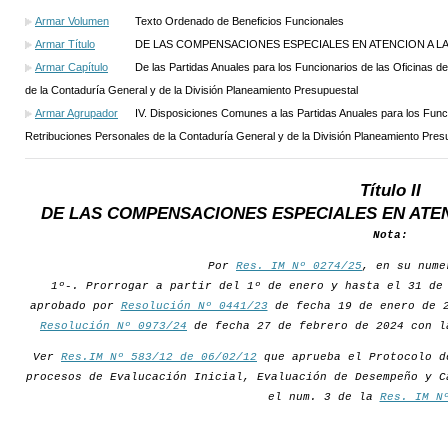
Armar Volumen
Texto Ordenado de Beneficios Funcionales
Armar Título
DE LAS COMPENSACIONES ESPECIALES EN ATENCION A L
Armar Capítulo
De las Partidas Anuales para los Funcionarios de las Oficinas 
de la Contaduría General y de la División Planeamiento Presupuestal
Armar Agrupador
IV. Disposiciones Comunes a las Partidas Anuales para los Func
Retribuciones Personales de la Contaduría General y de la División Planeamiento Pres
Título II
DE LAS COMPENSACIONES ESPECIALES EN ATE
Nota:
Por
Res. IM Nº 0274/25
, en su nume
1º-. Prorrogar a partir del 1º de enero y hasta el 31 de
aprobado por
Resolución Nº 0441/23
de fecha 19 de enero de 2
Resolución Nº 0973/24
de fecha 27 de febrero de 2024 con l
Ver
Res.IM Nº 583/12 de 06/02/12
que aprueba el Protocolo d
procesos de Evalucación Inicial, Evaluación de Desempeño y C
el num. 3 de la
Res. IM N