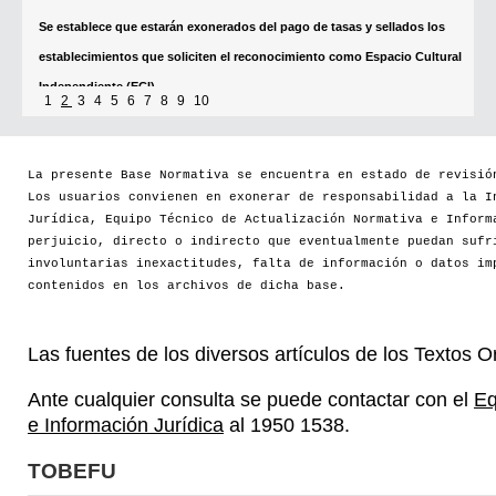
[+]
1
2
3
4
5
6
7
8
9
10
La presente Base Normativa se encuentra en estado de revisió
Los usuarios convienen en exonerar de responsabilidad a la I
Jurídica, Equipo Técnico de Actualización Normativa e Inform
perjuicio, directo o indirecto que eventualmente puedan sufr
involuntarias inexactitudes, falta de información o datos im
contenidos en los archivos de dicha base.
Las fuentes de los diversos artículos de los Textos 
Ante cualquier consulta se puede contactar con el
Eq
e Información Jurídica
al 1950 1538.
TOBEFU