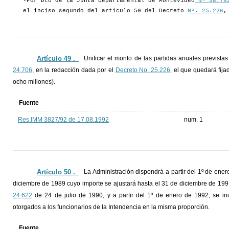
-Por Dto de la Junta Departamental de Montevideo
Nº 38.78
el inciso segundo del artículo 50 del Decreto
Nº. 25.226
,
Artículo 49 ._
Unificar el monto de las partidas anuales previstas
24.706
, en la redacción dada por el
Decreto No. 25.226
, el que quedará fij
ocho millones).
Fuente
Res.IMM 3827/92 de 17.08.1992
num. 1
Artículo 50 ._
La Administración dispondrá a partir del 1º de ene
diciembre de 1989 cuyo importe se ajustará hasta el 31 de diciembre de 1991
24.622
de 24 de julio de 1990, y a partir del 1º de enero de 1992, se in
otorgados a los funcionarios de la Intendencia en la misma proporción.
Fuente