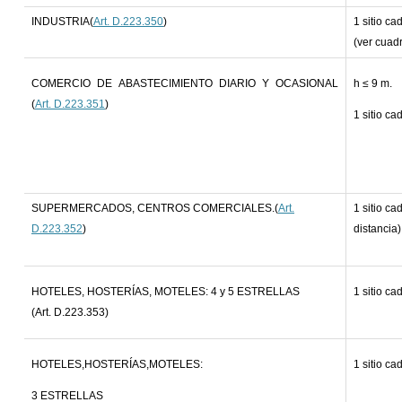
INDUSTRIA(
Art. D.223.350
)
1 sitio c
(ver cuad
COMERCIO DE ABASTECIMIENTO DIARIO Y OCASIONAL
h ≤ 9 m.
(
Art. D.223.351
)
1 sitio c
SUPERMERCADOS, CENTROS COMERCIALES.(
Art.
1 sitio c
D.223.352
)
distancia)
HOTELES, HOSTERÍAS, MOTELES: 4 y 5 ESTRELLAS
1 sitio ca
(Art. D.223.353)
HOTELES,HOSTERÍAS,MOTELES:
1 sitio ca
3 ESTRELLAS