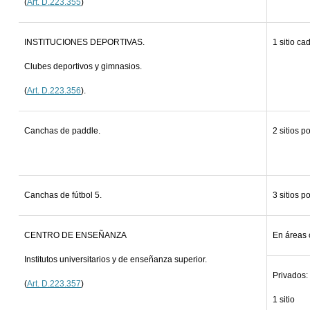
(
Art. D.223.355
)
INSTITUCIONES DEPORTIVAS.
1 sitio ca
Clubes deportivos y gimnasios.
(
Art. D.223.356
).
Canchas de paddle.
2 sitios p
Canchas de fútbol 5.
3 sitios p
CENTRO DE ENSEÑANZA
En áreas c
Institutos universitarios y de enseñanza superior.
Privados:
(
Art. D.223.357
)
1 sitio