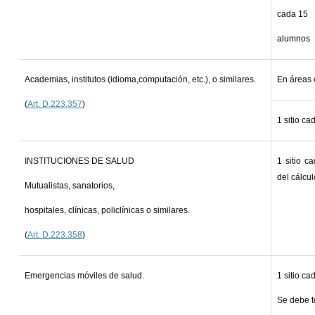
cada 15
alumnos
Academias, institutos (idioma,computación, etc.), o similares.
En áreas c
(
Art. D.223.357
)
1 sitio ca
INSTITUCIONES DE SALUD
1 sitio c
del cálcul
Mutualistas, sanatorios,
hospitales, clínicas, policlínicas o similares.
(
Art. D.223.358
)
Emergencias móviles de salud.
1 sitio ca
Se debe t