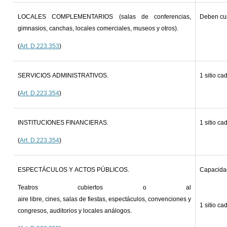
LOCALES COMPLEMENTARIOS (salas de conferencias,
Deben cum
gimnasios, canchas, locales comerciales, museos y otros).
(
Art. D.223.353
)
SERVICIOS ADMINISTRATIVOS.
1 sitio ca
(
Art. D.223.354
)
INSTITUCIONES FINANCIERAS.
1 sitio ca
(
Art. D.223.354
)
ESPECTÁCULOS Y ACTOS PÚBLICOS.
Capacidad
Teatros cubiertos o al
aire libre, cines, salas de fiestas, espectáculos, convenciones y
1 sitio ca
congresos, auditorios y locales análogos.