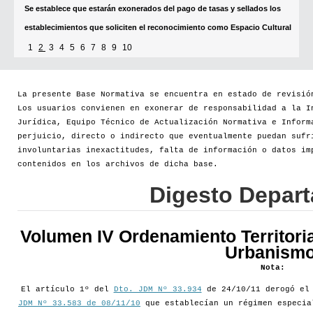
[+]
1
2
3
4
5
6
7
8
9
10
La presente Base Normativa se encuentra en estado de revisió
Los usuarios convienen en exonerar de responsabilidad a la I
Jurídica, Equipo Técnico de Actualización Normativa e Inform
perjuicio, directo o indirecto que eventualmente puedan sufr
involuntarias inexactitudes, falta de información o datos im
contenidos en los archivos de dicha base.
Digesto Depar
Volumen IV Ordenamiento Territoria
Urbanismo
Nota:
El artículo 1º del
Dto. JDM Nº 33.934
de 24/10/11 derogó e
JDM Nº 33.583 de 08/11/10
que establecían un régimen especia