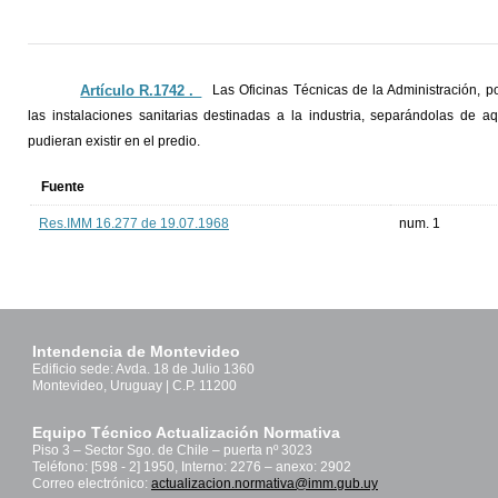
Artículo R.1742 ._
Las Oficinas Técnicas de la Administración, p
las instalaciones sanitarias destinadas a la industria, separándolas de a
pudieran existir en el predio.
Fuente
Res.IMM 16.277 de 19.07.1968
num. 1
Intendencia de Montevideo
Edificio sede: Avda. 18 de Julio 1360
Montevideo, Uruguay | C.P. 11200
Equipo Técnico Actualización Normativa
Piso 3 – Sector Sgo. de Chile – puerta nº 3023
Teléfono: [598 - 2] 1950, Interno: 2276 – anexo: 2902
Correo electrónico:
actualizacion.normativa@imm.gub.uy