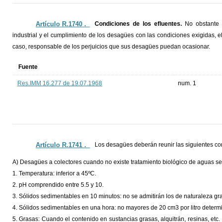
Artículo R.1740 ._
Condiciones de los efluentes.
No obstante 
industrial y el cumplimiento de los desagües con las condiciones exigidas, el 
caso, responsable de los perjuicios que sus desagües puedan ocasionar.
Fuente
Res.IMM 16.277 de 19.07.1968
num. 1
Artículo R.1741 ._
Los desagües deberán reunir las siguientes co
A) Desagües a colectores cuando no existe tratamiento biológico de aguas ser
1. Temperatura: inferior a 45ºC.
2. pH comprendido entre 5.5 y 10.
3. Sólidos sedimentables en 10 minutos: no se admitirán los de naturaleza gran
4. Sólidos sedimentables en una hora: no mayores de 20 cm3 por litro determ
5. Grasas: Cuando el contenido en sustancias grasas, alquitrán, resinas, etc.