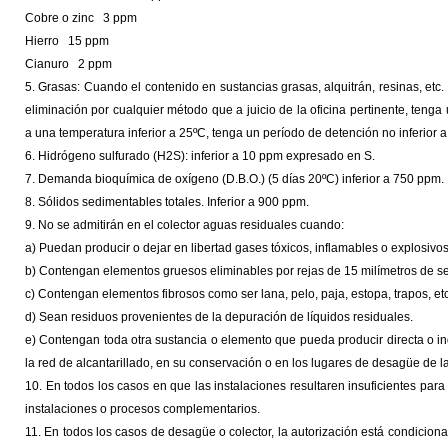
Cobre o zinc 3 ppm
Hierro 15 ppm
Cianuro 2 ppm
5. Grasas: Cuando el contenido en sustancias grasas, alquitrán, resinas, etc.
eliminación por cualquier método que a juicio de la oficina pertinente, teng
a una temperatura inferior a 25ºC, tenga un período de detención no inferior a
6. Hidrógeno sulfurado (H2S): inferior a 10 ppm expresado en S.
7. Demanda bioquímica de oxígeno (D.B.O.) (5 días 20ºC) inferior a 750 ppm.
8. Sólidos sedimentables totales. Inferior a 900 ppm.
9. No se admitirán en el colector aguas residuales cuando:
a) Puedan producir o dejar en libertad gases tóxicos, inflamables o explosivos
b) Contengan elementos gruesos eliminables por rejas de 15 milímetros de se
c) Contengan elementos fibrosos como ser lana, pelo, paja, estopa, trapos, etc
d) Sean residuos provenientes de la depuración de líquidos residuales.
e) Contengan toda otra sustancia o elemento que pueda producir directa o i
la red de alcantarillado, en su conservación o en los lugares de desagüe de 
10. En todos los casos en que las instalaciones resultaren insuficientes par
instalaciones o procesos complementarios.
11. En todos los casos de desagüe o colector, la autorización está condicio