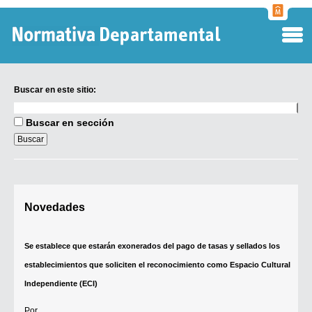
Normati
Departa
Buscar en este sitio:
Buscar
en
Buscar en sección
este
sitio:
Digesto Departamental
Novedades
TOBEFU
TOTID
Se establece que estarán exonerados del pago de tasas y sellados los
Régimen Punitivo Departamental
establecimientos que soliciten el reconocimiento como Espacio Cultural
Buscar fuentes
Independiente (ECI)
Contacto
Por...