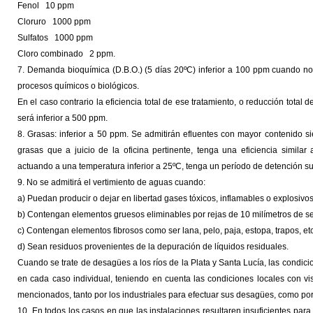
Fenol 10 ppm
Cloruro 1000 ppm
Sulfatos 1000 ppm
Cloro combinado 2 ppm.
7. Demanda bioquímica (D.B.O.) (5 días 20ºC) inferior a 100 ppm cuando no e
procesos químicos o biológicos.
En el caso contrario la eficiencia total de ese tratamiento, o reducción total 
será inferior a 500 ppm.
8. Grasas: inferior a 50 ppm. Se admitirán efluentes con mayor contenido 
grasas que a juicio de la oficina pertinente, tenga una eficiencia simil
actuando a una temperatura inferior a 25ºC, tenga un período de detención su
9. No se admitirá el vertimiento de aguas cuando:
a) Puedan producir o dejar en libertad gases tóxicos, inflamables o explosivos
b) Contengan elementos gruesos eliminables por rejas de 10 milímetros de se
c) Contengan elementos fibrosos como ser lana, pelo, paja, estopa, trapos, etc
d) Sean residuos provenientes de la depuración de líquidos residuales.
Cuando se trate de desagües a los ríos de la Plata y Santa Lucía, las condicio
en cada caso individual, teniendo en cuenta las condiciones locales con vi
mencionados, tanto por los industriales para efectuar sus desagües, como po
10. En todos los casos en que las instalaciones resultaren insuficientes par