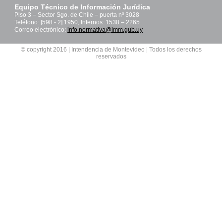
Equipo Técnico de Información Jurídica
Piso 3 – Sector Sgo. de Chile – puerta nº 3028
Teléfono: [598 - 2] 1950, Internos: 1538 – 2265
Correo electrónico:
info.normativa@imm.gub.uy
© copyright 2016 | Intendencia de Montevideo | Todos los derechos
reservados