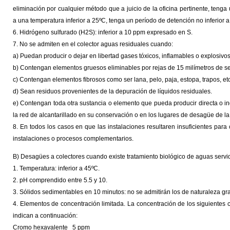
eliminación por cualquier método que a juicio de la oficina pertinente, teng
a una temperatura inferior a 25ºC, tenga un período de detención no inferior a
6. Hidrógeno sulfurado (H2S): inferior a 10 ppm expresado en S.
7. No se admiten en el colector aguas residuales cuando:
a) Puedan producir o dejar en libertad gases tóxicos, inflamables o explosivos
b) Contengan elementos gruesos eliminables por rejas de 15 milímetros de se
c) Contengan elementos fibrosos como ser lana, pelo, paja, estopa, trapos, etc
d) Sean residuos provenientes de la depuración de líquidos residuales.
e) Contengan toda otra sustancia o elemento que pueda producir directa o i
la red de alcantarillado en su conservación o en los lugares de desagüe de l
8. En todos los casos en que las instalaciones resultaren insuficientes par
instalaciones o procesos complementarios.
B) Desagües a colectores cuando existe tratamiento biológico de aguas servid
1. Temperatura: inferior a 45ºC.
2. pH comprendido entre 5.5 y 10.
3. Sólidos sedimentables en 10 minutos: no se admitirán los de naturaleza gran
4. Elementos de concentración limitada. La concentración de los siguientes c
indican a continuación:
Cromo hexavalente 5 ppm