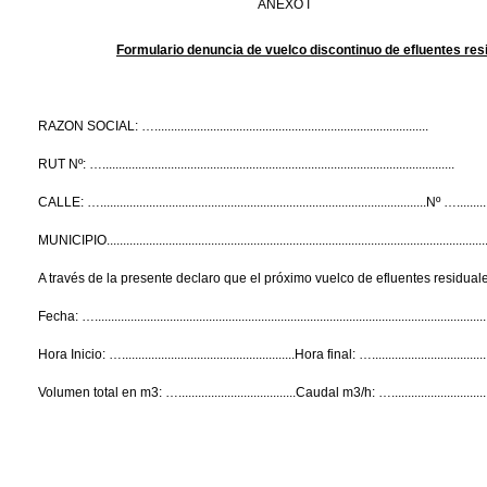
ANEXO 
Formulario denuncia de vuelco discontinuo de efluentes res
RAZON SOCIAL: …....................................................................................
RUT Nº: …............................................................................................................
CALLE: …....................................................................................................Nº ….........
MUNICIPIO.....................................................................................................................
A través de la presente declaro que el próximo vuelco de efluentes residuale
Fecha: ….........................................................................................................................
Hora Inicio: ….....................................................Hora final: …...................................
Volumen total en m3: …....................................Caudal m3/h: …................................