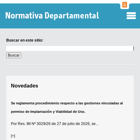
Normati
Departa
Buscar en este sitio:
Buscar
en
este
sitio:
Digesto Departamental
Novedades
TOBEFU
TOTID
Se reglamenta procedimiento respecto a las gestiones vinculadas al
Régimen Punitivo Departamental
permiso de Implantación y Viabilidad de Uso.
Buscar fuentes
Por
Res. IM Nº 3029/26
de 27 de julio de 2026, se...
Contacto
[+]