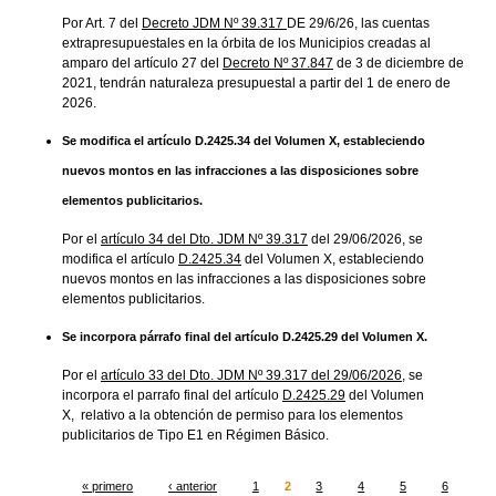
Por Art. 7 del
Decreto JDM Nº 39.317
DE 29/6/26, las cuentas
extrapresupuestales en la órbita de los Municipios creadas al
amparo del artículo 27 del
Decreto Nº 37.847
de 3 de diciembre de
2021, tendrán naturaleza presupuestal a partir del 1 de enero de
2026.
Se modifica el artículo D.2425.34 del Volumen X, estableciendo
nuevos montos en las infracciones a las disposiciones sobre
elementos publicitarios.
Por el
artículo 34 del Dto. JDM Nº 39.317
del 29/06/2026, se
modifica el artículo
D.2425.34
del Volumen X, estableciendo
nuevos montos en las infracciones a las disposiciones sobre
elementos publicitarios.
Se incorpora párrafo final del artículo D.2425.29 del Volumen X.
Por el
artículo 33 del Dto. JDM Nº 39.317 del 29/06/2026
, se
incorpora el parrafo final del artículo
D.2425.29
del Volumen
X, relativo a la obtención de permiso para los elementos
publicitarios de Tipo E1 en Régimen Básico.
« primero
‹ anterior
1
2
3
4
5
6