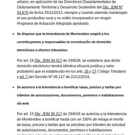
urbano, en aplicación de las Directrices Departamentales de
Ordenamiento Territorial y Desarrollo Sostenible del
Dto. JDM Nº
34.870
de fecha 25/11/2013, siempre y cuando además mantengan
el uso productivo rural y no estén incorporados en ningún
Programa de Actuación Integrada aprobado.
Se dispone que la Intendencia de Montevideo exigirá a los
contribuyentes y responsables la constitución de domicilio
electrónico a efectos tributarios
Por art. 16
Dto. JDM 39.317
de 29/6/26, se establece que dicho
domicilio electrónico tendrá idéntica eficacia jurídica y valor
probatorio que el establecido en los arts.
26
y
27
Código Tributario
y
art. 7
del Decreto Nº 36.127 de 22/12/2016.
Se autoriza a la Intendencia a bonificar tasas, precios y tarifas por
trámites de autorizaciones, documentos, permisos o habilitaciones
vía web
Por art. 15
Dto. JDM 39.317
de 29/6/26 se autoriza a la Intendencia
de Montevideo a bonificar hasta con un 100% de rebaja el monto
de tasas, precios y tarifas que se perciben por trámites de solicitud
de autorizaciones, documentos, permisos o habilitaciones