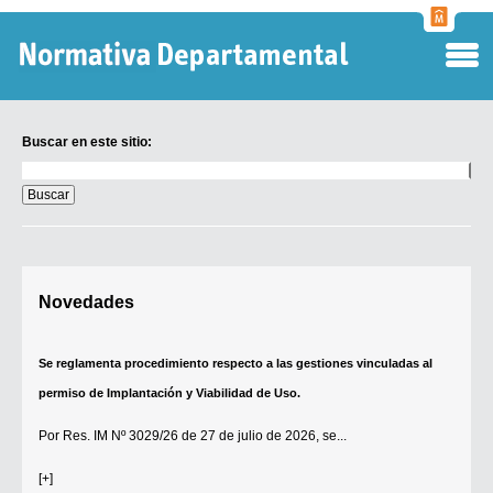
Normati
Departa
Buscar en este sitio:
Buscar
en
este
sitio:
Digesto Departamental
Novedades
TOBEFU
TOTID
Se reglamenta procedimiento respecto a las gestiones vinculadas al
Régimen Punitivo Departamental
permiso de Implantación y Viabilidad de Uso.
Buscar fuentes
Por
Res. IM Nº 3029/26
de 27 de julio de 2026, se...
Contacto
[+]