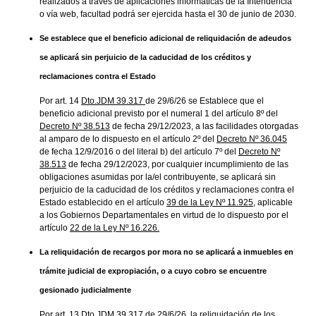
realizados a través de aplicaciones informáticas de la Intendencia
o vía web, facultad podrá ser ejercida hasta el 30 de junio de 2030.
Se establece que el beneficio adicional de reliquidación de adeudos
se aplicará sin perjuicio de la caducidad de los créditos y
reclamaciones contra el Estado
Por art. 14
Dto.JDM 39.317
de 29/6/26 se Establece que el
beneficio adicional previsto por el numeral 1 del artículo 8º del
Decreto Nº 38.513
de fecha 29/12/2023, a las facilidades otorgadas
al amparo de lo dispuesto en el artículo 2º del
Decreto Nº 36.045
de fecha 12/9/2016 o del literal b) del artículo 7º del
Decreto Nº
38.513
de fecha 29/12/2023, por cualquier incumplimiento de las
obligaciones asumidas por la/el contribuyente, se aplicará sin
perjuicio de la caducidad de los créditos y reclamaciones contra el
Estado establecido en el artículo
39 de la Ley Nº 11.925
, aplicable
a los Gobiernos Departamentales en virtud de lo dispuesto por el
artículo
22 de la Ley Nº 16.226.
La reliquidación de recargos por mora no se aplicará a inmuebles en
trámite judicial de expropiación, o a cuyo cobro se encuentre
gesionado judicialmente
Por art. 13
Dto.JDM 39.317
de 29/6/26, la reliquidación de los