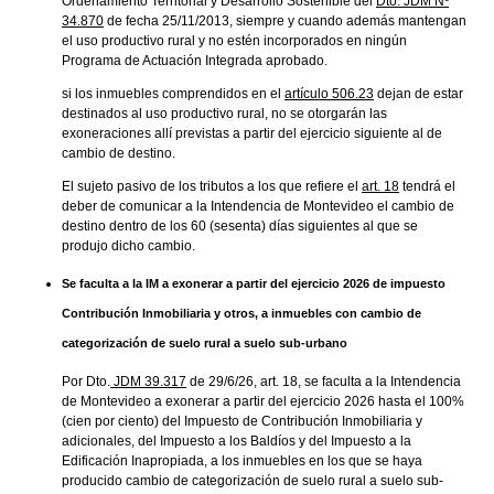
Ordenamiento Territorial y Desarrollo Sostenible del
Dto. JDM Nº
34.870
de fecha 25/11/2013, siempre y cuando además mantengan
el uso productivo rural y no estén incorporados en ningún
Programa de Actuación Integrada aprobado.
si los inmuebles comprendidos en el
artículo 506.23
dejan de estar
destinados al uso productivo rural, no se otorgarán las
exoneraciones allí previstas a partir del ejercicio siguiente al de
cambio de destino.
El sujeto pasivo de los tributos a los que refiere el
art. 18
tendrá el
deber de comunicar a la Intendencia de Montevideo el cambio de
destino dentro de los 60 (sesenta) días siguientes al que se
produjo dicho cambio.
Se faculta a la IM a exonerar a partir del ejercicio 2026 de impuesto
Contribución Inmobiliaria y otros, a inmuebles con cambio de
categorización de suelo rural a suelo sub-urbano
Por Dto.
JDM 39.317
de 29/6/26, art. 18, se faculta a la Intendencia
de Montevideo a exonerar a partir del ejercicio 2026 hasta el 100%
(cien por ciento) del Impuesto de Contribución Inmobiliaria y
adicionales, del Impuesto a los Baldíos y del Impuesto a la
Edificación Inapropiada, a los inmuebles en los que se haya
producido cambio de categorización de suelo rural a suelo sub-