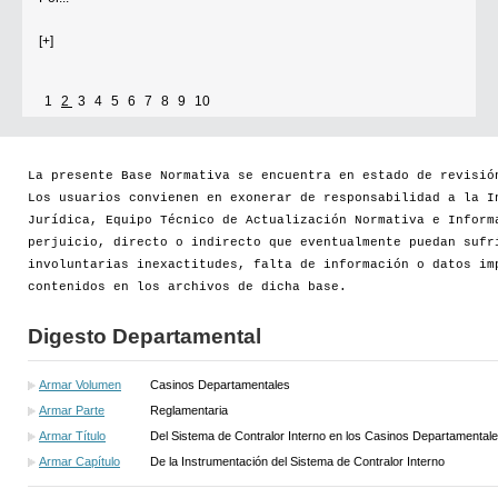
[+]
1
2
3
4
5
6
7
8
9
10
La presente Base Normativa se encuentra en estado de revisió
Los usuarios convienen en exonerar de responsabilidad a la I
Jurídica, Equipo Técnico de Actualización Normativa e Inform
perjuicio, directo o indirecto que eventualmente puedan sufr
involuntarias inexactitudes, falta de información o datos im
contenidos en los archivos de dicha base.
Digesto Departamental
Armar Volumen
Casinos Departamentales
Armar Parte
Reglamentaria
Armar Título
Del Sistema de Contralor Interno en los Casinos Departamental
Armar Capítulo
De la Instrumentación del Sistema de Contralor Interno