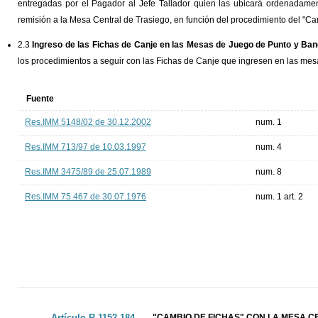
entregadas por el Pagador al Jefe Tallador quien las ubicará ordenadament
remisión a la Mesa Central de Trasiego, en función del procedimiento del "Ca
2.3
Ingreso de las Fichas de Canje en las Mesas de Juego de Punto y Ban
los procedimientos a seguir con las Fichas de Canje que ingresen en las me
Fuente
Res.IMM 5148/02 de 30.12.2002
num. 1
Res.IMM 713/97 de 10.03.1997
num. 4
Res.IMM 3475/89 de 25.07.1989
num. 8
Res.IMM 75.467 de 30.07.1976
num. 1 art. 2
Artículo R.1152.184 ._
"CAMBIO DE FICHAS" CON LA MESA C