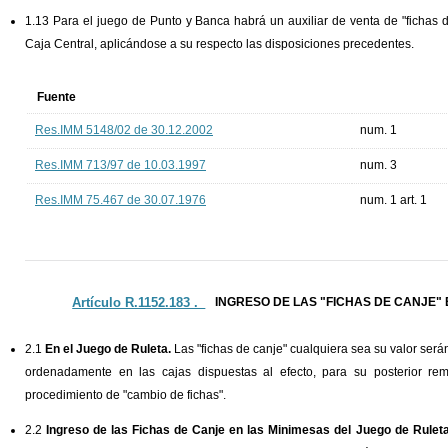
1.13 Para el juego de Punto y Banca habrá un auxiliar de venta de "fichas de 
Caja Central, aplicándose a su respecto las disposiciones precedentes.
Fuente
Res.IMM 5148/02 de 30.12.2002
num. 1
Res.IMM 713/97 de 10.03.1997
num. 3
Res.IMM 75.467 de 30.07.1976
num. 1 art. 1
Artículo R.1152.183 ._
INGRESO DE LAS "FICHAS DE CANJE"
2.1
En el Juego de Ruleta.
Las "fichas de canje" cualquiera sea su valor serán
ordenadamente en las cajas dispuestas al efecto, para su posterior re
procedimiento de "cambio de fichas".
2.2
Ingreso de las Fichas de Canje en las Minimesas del Juego de Ruleta