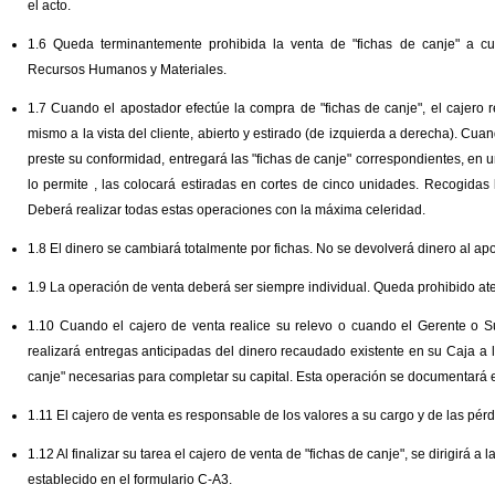
el acto.
1.6 Queda terminantemente prohibida la venta de "fichas de canje" a cu
Recursos Humanos y Materiales.
1.7 Cuando el apostador efectúe la compra de "fichas de canje", el cajero re
mismo a la vista del cliente, abierto y estirado (de izquierda a derecha). Cua
preste su conformidad, entregará las "fichas de canje" correspondientes, en u
lo permite , las colocará estiradas en cortes de cinco unidades. Recogidas l
Deberá realizar todas estas operaciones con la máxima celeridad.
1.8 El dinero se cambiará totalmente por fichas. No se devolverá dinero al ap
1.9 La operación de venta deberá ser siempre individual. Queda prohibido a
1.10 Cuando el cajero de venta realice su relevo o cuando el Gerente o Su
realizará entregas anticipadas del dinero recaudado existente en su Caja a la
canje" necesarias para completar su capital. Esta operación se documentará e
1.11 El cajero de venta es responsable de los valores a su cargo y de las pér
1.12 Al finalizar su tarea el cajero de venta de "fichas de canje", se dirigirá a 
establecido en el formulario C-A3.