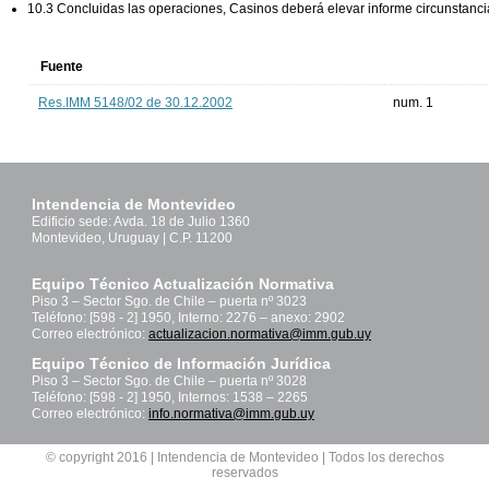
10.3 Concluidas las operaciones, Casinos deberá elevar informe circunstancia
Fuente
Res.IMM 5148/02 de 30.12.2002
num. 1
Intendencia de Montevideo
Edificio sede: Avda. 18 de Julio 1360
Montevideo, Uruguay | C.P. 11200
Equipo Técnico Actualización Normativa
Piso 3 – Sector Sgo. de Chile – puerta nº 3023
Teléfono: [598 - 2] 1950, Interno: 2276 – anexo: 2902
Correo electrónico:
actualizacion.normativa@imm.gub.uy
Equipo Técnico de Información Jurídica
Piso 3 – Sector Sgo. de Chile – puerta nº 3028
Teléfono: [598 - 2] 1950, Internos: 1538 – 2265
Correo electrónico:
info.normativa@imm.gub.uy
© copyright 2016 | Intendencia de Montevideo | Todos los derechos
reservados