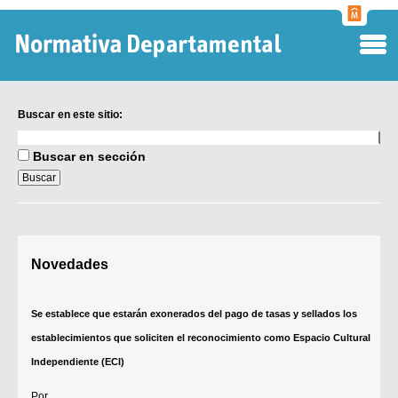
Normati
Departa
Buscar en este sitio:
Buscar
en
Buscar en sección
este
sitio:
Digesto Departamental
Novedades
TOBEFU
TOTID
Se establece que estarán exonerados del pago de tasas y sellados los
Régimen Punitivo Departamental
establecimientos que soliciten el reconocimiento como Espacio Cultural
Buscar fuentes
Independiente (ECI)
Contacto
Por...