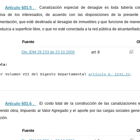
Artículo 601.5 ._
Canalización especial de desagüe es toda tubería con
iativa de los interesados, de acuerdo con las disposiciones de la presen
mentación, que esté destinada al desagüe de inmuebles y que funcione de manera t
oduzca a superficie libre, o que no esté conectada a la red pública de alcantarillado
Fuente
O
Dto.JDM 29.233 de 23.10.2000
art. 8
ota:
er Volumen VII del Digesto Departamental
artículo D. 2241.22
.
Artículo 601.6 ._
El costo total de la construcción de las canalizaciones 
yendo obra, Impuesto al Valor Agregado y el aporte por las cargas sociales gen
ción.
Fuente
O