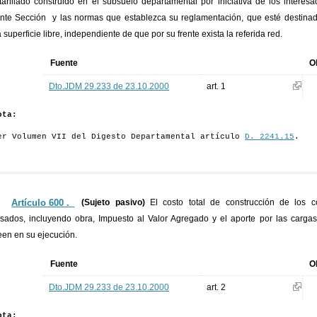
tarillado construido en el subsuelo departamental por iniciativa de los intere
nte Sección y las normas que establezca su reglamentación, que esté destina
a superficie libre, independiente de que por su frente exista la referida red.
Fuente
O
Dto.JDM 29.233 de 23.10.2000
art. 1
ota:
er Volumen VII del Digesto Departamental artículo
D. 2241.15
.
Artículo 600 ._
(Sujeto pasivo)
El costo total de construcción de los c
esados, incluyendo obra, Impuesto al Valor Agregado y el aporte por las carga
en en su ejecución.
Fuente
O
Dto.JDM 29.233 de 23.10.2000
art. 2
ota: