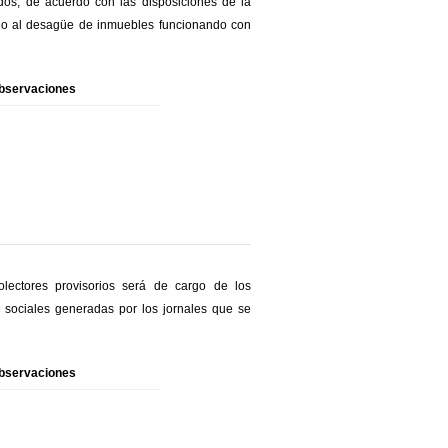
sados, de acuerdo con las disposiciones de la
do al desagüe de inmuebles funcionando con
bservaciones
olectores provisorios será de cargo de los
s sociales generadas por los jornales que se
bservaciones