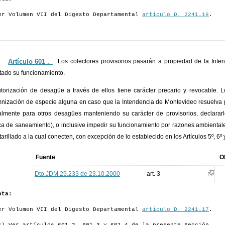
er Volumen VII del Digesto Departamental
artículo D. 2241.16
.
Artículo 601 ._
Los colectores provisorios pasarán a propiedad de la Inten
itado su funcionamiento.
torización de desagüe a través de ellos tiene carácter precario y revocable. 
nización de especie alguna en caso que la Intendencia de Montevideo resuelva pr
almente para otros desagües manteniendo su carácter de provisorios, declararlo
ca de saneamiento), o inclusive impedir su funcionamiento por razones ambiental
tarillado a la cual conecten, con excepción de lo establecido en los Artículos 5º, 6º y
Fuente
O
Dto.JDM 29.233 de 23.10.2000
art. 3
ota:
er Volumen VII del Digesto Departamental
artículo D. 2241.17
.