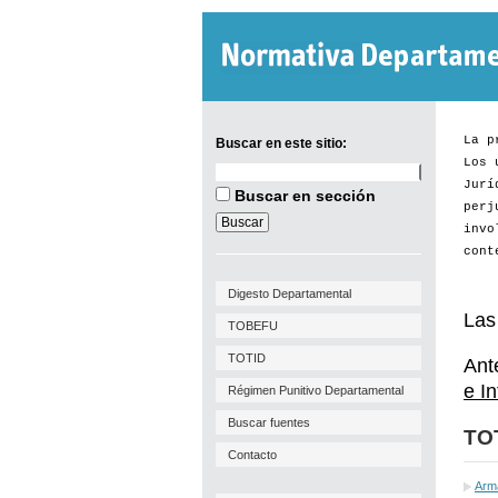
La p
Buscar en este sitio:
Los 
Buscar
Jurí
en
Buscar en sección
este
perj
sitio:
invo
cont
Digesto Departamental
Las
TOBEFU
TOTID
Ant
e I
Régimen Punitivo Departamental
Buscar fuentes
TO
Contacto
Arm