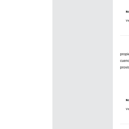
N
V
propi
cuenc
provi
N
V