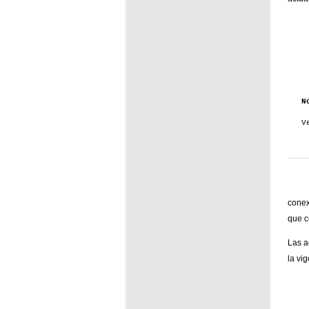
N
V
conex
que c
Las a
la vi