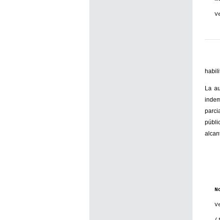
V
habil
La au
indem
parci
públi
alcan
N
V