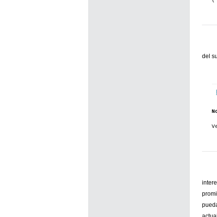
(
del s
N
V
inter
promi
pueda
actua