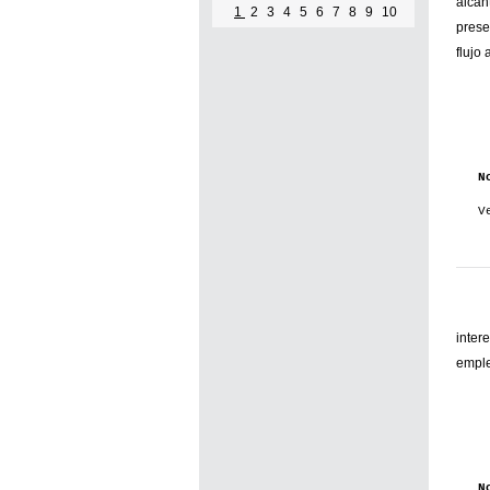
alcan
1
2
3
4
5
6
7
8
9
10
prese
flujo 
N
V
inter
emple
N