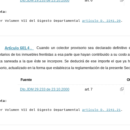
Dto.JDM 29.233 de 23.10.2000
art. 6
ota:
er Volumen VII del Digesto Departamental
artículo D. 2241.20
.
Artículo 601.4 ._
Cuando un colector provisorio sea declarado definitivo 
etarios de los inmuebles frentistas a esa parte que hayan contribuido a su costo
a saneada a la que éste se incorpore. Se deducirá de ese importe el que ya h
sorio, actualizado en la forma que establezca la reglamentación de la presente Sec
Fuente
O
Dto.JDM 29.233 de 23.10.2000
art. 7
ota:
er Volumen VII del Digesto Departamental
artículo D. 2241.21
.