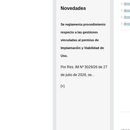
Arma
Novedades
Arma
Arm
Arm
Se establece que estarán
exonerados del pago de tasas y
sellados los establecimientos
que soliciten el reconocimiento
como Espacio Cultural
Independiente (ECI)
Por...
[+]