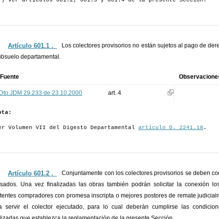
*) Ver artículos 601.2, 601.3 y 601.4 de la presente Sección.
Artículo 601.1 ._
Los colectores provisorios no están sujetos al pago de de
ubsuelo departamental.
Fuente
Observacione
Dto.JDM 29.233 de 23.10.2000
art. 4
ota:
er Volumen VII del Digesto Departamental
artículo D. 2241.18
.
Artículo 601.2 ._
Conjuntamente con los colectores provisorios se deben con
esados. Una vez finalizadas las obras también podrán solicitar la conexión los
tentes compradores con promesa inscripta o mejores postores de remate judicial
 servir el colector ejecutado, para lo cual deberán cumplirse las condicion
lizadas que establezca la reglamentación de la presente Sección.