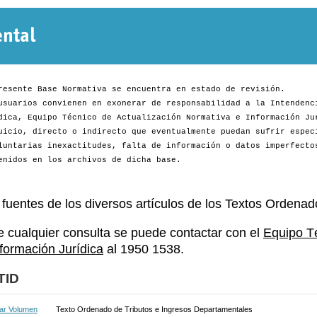
Normativa
Departamental
resente Base Normativa se encuentra en estado de revisión.
usuarios convienen en exonerar de responsabilidad a la Intendenc
dica, Equipo Técnico de Actualización Normativa e Información Ju
uicio, directo o indirecto que eventualmente puedan sufrir espec
luntarias inexactitudes, falta de información o datos imperfecto
enidos en los archivos de dicha base.
 fuentes de los diversos artículos de los Textos Ordenad
e cualquier consulta se puede contactar con el
Equipo T
nformación Jurídica
al 1950 1538.
TID
ar Volumen
Texto Ordenado de Tributos e Ingresos Departamentales