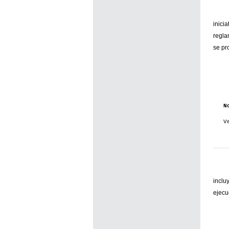
inic
regla
se pr
N
V
inclu
ejecu