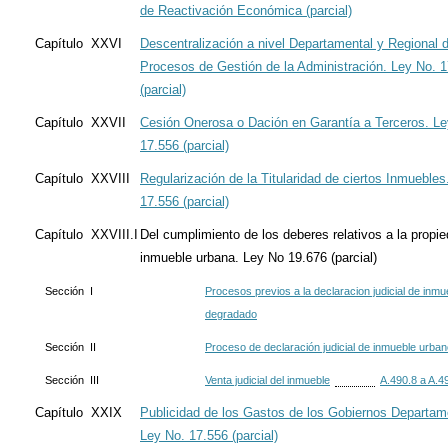
de Reactivación Económica (parcial)
Capítulo XXVI
Descentralización a nivel Departamental y Regional d
Procesos de Gestión de la Administración. Ley No. 
(parcial)
Capítulo XXVII
Cesión Onerosa o Dación en Garantía a Terceros. Le
17.556 (parcial)
Capítulo XXVIII
Regularización de la Titularidad de ciertos Inmuebles
17.556 (parcial)
Capítulo XXVIII.I
Del cumplimiento de los deberes relativos a la propi
inmueble urbana. Ley No 19.676 (parcial)
Sección I
Procesos previos a la declaracion judicial de inm
degradado
Sección II
Proceso de declaración judicial de inmueble urba
Sección III
Venta judicial del inmueble
A.490.8 a A.4
Capítulo XXIX
Publicidad de los Gastos de los Gobiernos Departam
Ley No. 17.556 (parcial)