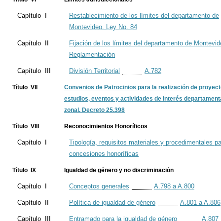
Capítulo I
Restablecimiento de los límites del departamento de
Montevideo. Ley No. 84
Capítulo II
Fijación de los límites del departamento de Montevid
Reglamentación
Capítulo III
División Territorial
A.782
Título VII
Convenios de Patrocinios para la realización de proyect
estudios, eventos y actividades de interés departament
zonal. Decreto 25.398
Título VIII
Reconocimientos Honoríficos
Capítulo I
Tipología, requisitos materiales y procedimentales pa
concesiones honoríficas
Título IX
Igualdad de género y no discriminación
Capítulo I
Conceptos generales
A.798 a A.800
Capítulo II
Política de igualdad de género
A.801 a A.806
Capítulo III
Entramado para la igualdad de género
A.807