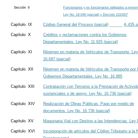
Sección II
Funcionarios y ex funcionarios obligados a presen
Ley No. 18.046 (parcial) y Decreto 152/007
Capítulo IX
Código General del Proceso (parcial)
A.435 a
Capítulo X
Créditos y reclamaciones contra los Gobiernos
Departamentales. Ley No. 11.925 (parcial)
Capítulo XI
Régimen en materia de Vehículos de Transporte. Ley
16.697 (parcial)
Capítulo XII
Régimen en materia de Vehículos de Transporte por 
Gobiernos Departamentales. Ley No. 16.885
Capítulo XIII
Contratación con Terceros a la Prestación de Activi
sustanciales o de apoyo. Ley No. 16.736 (parcial)
Capítulo XIV
Realización de Obras Públicas. Pago por medio de
documentos. Ley No. 16.736 (parcial)
Capítulo XV
Maquinaria Vial con Destino a las Intendencias. Ley
Capítulo XVI
Incorporación de artículos del Código Tributario a la