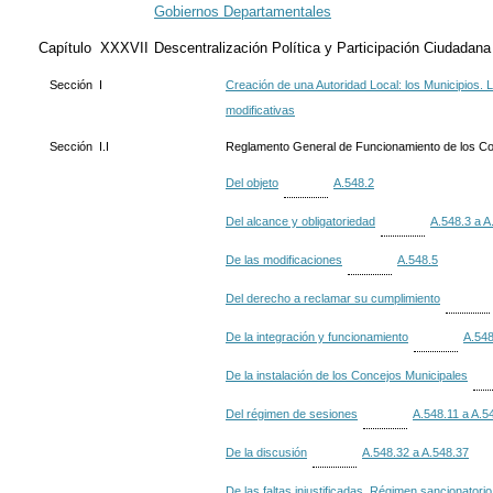
Gobiernos Departamentales
Capítulo XXXVII
Descentralización Política y Participación Ciudadana
Sección I
Creación de una Autoridad Local: los Municipios. 
modificativas
Sección I.I
Reglamento General de Funcionamiento de los Co
Del objeto
A.548.2
Del alcance y obligatoriedad
A.548.3 a A
De las modificaciones
A.548.5
Del derecho a reclamar su cumplimiento
De la integración y funcionamiento
A.548
De la instalación de los Concejos Municipales
Del régimen de sesiones
A.548.11 a A.5
De la discusión
A.548.32 a A.548.37
De las faltas injustificadas. Régimen sancionatorio