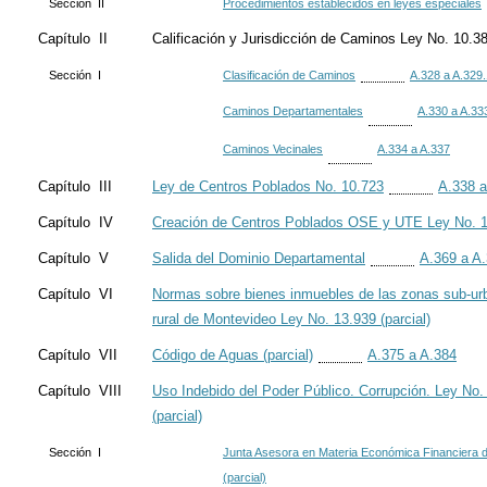
Sección II
Procedimientos establecidos en leyes especiales
Capítulo II
Calificación y Jurisdicción de Caminos Ley No. 10.3
Sección I
Clasificación de Caminos
A.328 a A.329.
Caminos Departamentales
A.330 a A.33
Caminos Vecinales
A.334 a A.337
Capítulo III
Ley de Centros Poblados No. 10.723
A.338 a
Capítulo IV
Creación de Centros Poblados OSE y UTE Ley No. 
Capítulo V
Salida del Dominio Departamental
A.369 a A
Capítulo VI
Normas sobre bienes inmuebles de las zonas sub-ur
rural de Montevideo Ley No. 13.939 (parcial)
Capítulo VII
Código de Aguas (parcial)
A.375 a A.384
Capítulo VIII
Uso Indebido del Poder Público. Corrupción. Ley No.
(parcial)
Sección I
Junta Asesora en Materia Económica Financiera d
(parcial)