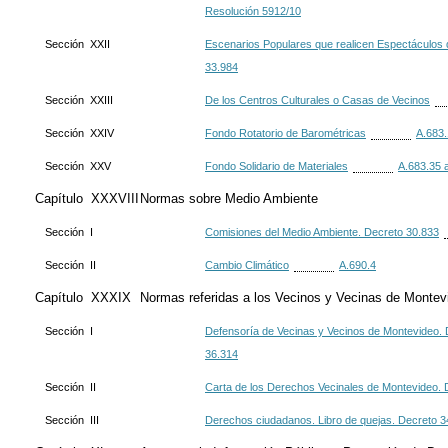
Resolución 5912/10
Sección XXII
Escenarios Populares que realicen Espectáculos 
33.984
Sección XXIII
De los Centros Culturales o Casas de Vecinos
Sección XXIV
Fondo Rotatorio de Barométricas
A.683.
Sección XXV
Fondo Solidario de Materiales
A.683.35 
Capítulo XXXVIII
Normas sobre Medio Ambiente
Sección I
Comisiones del Medio Ambiente. Decreto 30.833
Sección II
Cambio Climático
A.690.4
Capítulo XXXIX
Normas referidas a los Vecinos y Vecinas de Montev
Sección I
Defensoría de Vecinas y Vecinos de Montevideo. 
36.314
Sección II
Carta de los Derechos Vecinales de Montevideo. 
Sección III
Derechos ciudadanos. Libro de quejas. Decreto 3