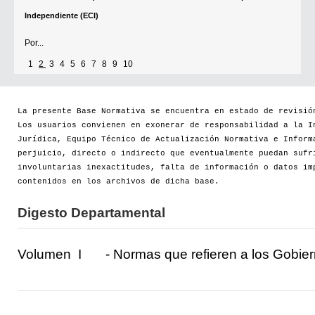
[+]
1
2
3
4
5
6
7
8
9
10
La presente Base Normativa se encuentra en estado de revisió
Los usuarios convienen en exonerar de responsabilidad a la I
Jurídica, Equipo Técnico de Actualización Normativa e Inform
perjuicio, directo o indirecto que eventualmente puedan sufr
involuntarias inexactitudes, falta de información o datos im
contenidos en los archivos de dicha base.
Digesto Departamental
Volumen I
- Normas que refieren a los Gobie