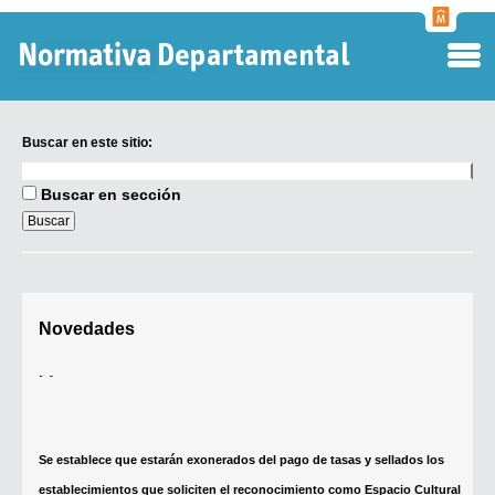
Normati
Departa
Buscar en este sitio:
Buscar
en
Buscar en sección
este
sitio:
Digesto Departamental
Novedades
TOBEFU
TOTID
Se establece que estarán exonerados del pago de tasas y sellados los
Régimen Punitivo Departamental
establecimientos que soliciten el reconocimiento como Espacio Cultural
Buscar fuentes
Independiente (ECI)
Contacto
Por...