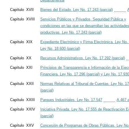
Departamental
Capítulo XVII
Bienes del Estado. Ley No. 17.243 (parcial)
Capítulo XVIII
Servicios Públicos y Privados, Seguridad Pública y
condiciones en las que se desarrollan las actividade
productivas. Ley No. 17.243 (parcial)
Capítulo XIX
Expediente Electrónico y Firma Electrónica. Ley No.
Ley No. 18.600 (parcial)
Capítulo XX
Recursos Administrativos. Ley No. 17.292 (parcial)
Capítulo XXI
Principios de Transparencia e Información de la Ejec
Financiera. Ley No. 17.296 (parcial) y Ley No. 17.93
Capítulo XXII
Normas Relativas al Tribunal de Cuentas. Ley No. 1
(parcial)
Capítulo XXIII
Parques Industriales. Ley No. 17.547
A.467 
Capítulo XXIV
Iniciativa Privada. Ley No. 17.555 de Reactivación 
(parcial)
Capítulo XXV
Concesión de Programas de Obras Públicas. Ley No