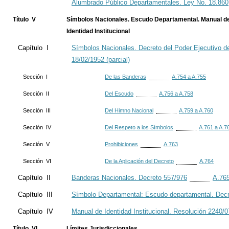
Alumbrado Público Departamentales. Ley No. 18.860
Título V
Símbolos Nacionales. Escudo Departamental. Manual d
Identidad Institucional
Capítulo I
Símbolos Nacionales. Decreto del Poder Ejecutivo d
18/02/1952 (parcial)
Sección I
De las Banderas
A.754 a A.755
Sección II
Del Escudo
A.756 a A.758
Sección III
Del Himno Nacional
A.759 a A.760
Sección IV
Del Respeto a los Símbolos
A.761 a A.7
Sección V
Prohibiciones
A.763
Sección VI
De la Aplicación del Decreto
A.764
Capítulo II
Banderas Nacionales. Decreto 557/976
A.765
Capítulo III
Símbolo Departamental: Escudo departamental. Decr
Capítulo IV
Manual de Identidad Institucional. Resolución 2240/0
Título VI
Límites Jurisdiccionales