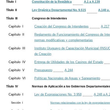
Título I
Constitución de la República
A.1 a A.139
Título II
Ley Orgánica Departamental No. 9.515
A.140 a
Título III
Congreso de Intendentes
Capítulo I
Creación del Congreso de Intendentes
A.217
Capítulo II
Reglamento de Funcionamiento del Congreso de Inte
normas modificativas y complementarias
Capítulo III
Instituto Uruguayo de Capacitación Municipal (INSU
de Creación
Capítulo IV
Entrega de Utilidades de los Casinos del Estado
Capítulo V
Presupuesto
A.244
Capítulo VI
Políticas Nacionales de Aguas y Saneamiento
Título IV
Normas de Aplicación a los Gobiernos Departamentale
Capítulo I
Ley de Expropiaciones No. 3.958
A.248 a A.
Sección I
Normas relacionadas con la ley de expropiacione