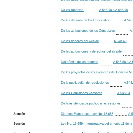
De las licencias.
A.548.40 a A.548.45
De los deberes de los Concejales
A.548
De las atribuciones de los Concejales
A.
De los deberes del Alcalde
A.548.48
De las atribuciones y derechos del alcalde
Del trámite de los asuntos
A.548.50 a A.
De los proyectos de los miembros del Concejo Mu
De la publicación de resoluciones
A.548
De las Comisiones Asesoras
A.548.54
De la asistencia de público a las sesiones
Sección II
Distritos Electorales. Ley No. 18.653
A.5
Sección III
Ley No. 18.659. Interpretativa del artículo 11 de l